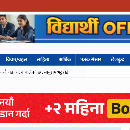
विचार/वहस
साहित्य
आर्थिक
फरक संसार
खेलकुद
ँ चक्र चल्न थालेको छ : बाबुराम भट्टराई