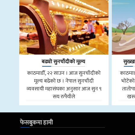
बढ्यो सुनचाँदीको मूल्य
सुख्ख
काठमाडौँ, २२ साउन । आज सुनचाँदीको
काठमाडौ
मूल्य बढेको छ । नेपाल सुनचाँदी
भोटेको
व्यवसायी महासंघका अनुसार आज सुन ९
तातोपान
सय रुपैयाँले
खस्द
फेसबुकमा हामी