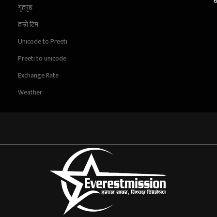
गृहपृष्ठ
हाम्रो टिम
Unicode to Preeti
Preeti to unicode
Exchange Rate
Weather