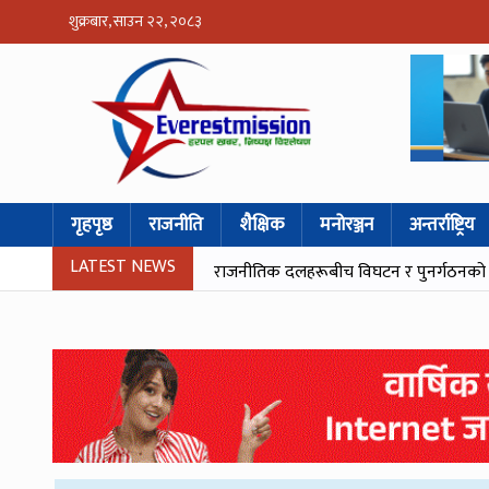
शुक्रबार, साउन २२, २०८३
गृहपृष्ठ
राजनीति
शैक्षिक
मनोरञ्जन
अन्तर्राष्ट्रिय
LATEST NEWS
राजनीतिक दलहरूबीच विघटन र पुनर्गठनको नया