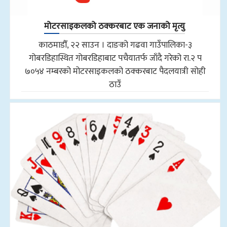
मोटरसाइकलको ठक्करबाट एक जनाको मृत्यु
काठमाडौँ, २२ साउन । दाङको गढवा गाउँपालिका-३
गोबरडिहास्थित गोबरडिहाबाट पचैयातर्फ जाँदै गरेको रा.२ प
७०५४ नम्बरको मोटरसाइकलको ठक्करबाट पैदलयात्री सोही
ठाउँ