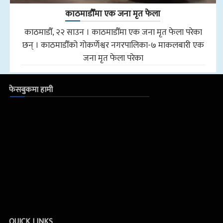
काठमाडौँमा एक जना मृत फेला
काठमाडौँ, २२ साउन । काठमाडौँमा एक जना मृत फेला परेका
छन् । काठमाडौँको गोकर्णेश्वर नगरपालिका-७ माकलबारी एक
जना मृत फेला परेका
फेसबुकमा हामी
QUICK LINKS