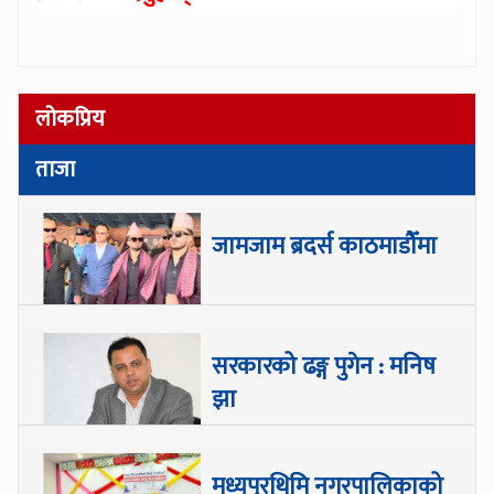
लोकप्रिय
ताजा
जामजाम ब्रदर्स काठमाडौँमा
सरकारको ढङ्ग पुगेन : मनिष
झा
मध्यपुरथिमि नगरपालिकाको