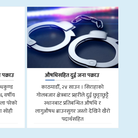
 पक्राउ
औषधिसहित दुई जना पक्राउ
ुधकुण्ड
काठमाडौँ, २४ साउन । सिराहाको
६ वर्षीय
गोलबजार क्षेत्रबाट प्रहरीले दुई छुट्टाछुट्टै
ला परेको
स्थानबाट प्रतिबन्धित औषधि र
ा सोही
लागुऔषध ब्राउनसुगर जस्तो देखिने खैरो
पदार्थसहित