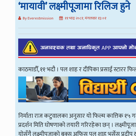
‘मायावी’ लक्ष्मीपूजामा रिलिज हुने
By Everestmission
११ भाद्र २०८१, मंगलवार १३:०१
काठमाडौँ, ११ भदौ । पल शाह र दीपिका प्रसाईं स्टारर फिल
निर्माता राज कटुवालका अनुसार यो फिल्म कात्तिक १५ ग
प्रदर्शन मिति घोषणाको तयारी गरिरहेका छन् । लक्ष्मीपूजा
योसँगै लक्ष्मीपूजाको बक्स अफिस पल शाह भर्सेस प्रदीप