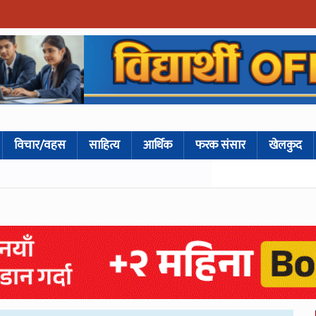
विचार/वहस
साहित्य
आर्थिक
फरक संसार
खेलकुद