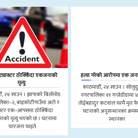
ट्याक्टर ठोक्किँदा एकजनाको
हत्या गरेको आरोपमा एक जना
मृत्यु
काठमाडौँ, २४ साउन । सोलुद
ँ, २४ साउन । झापाको बिर्तामोड
नगरपालिका ११ गन्जेडाँडामा ४
िका–२, बाह्रकोटीगाउँमा अटो र
तोईबहादुर कटवाल घरमै मृत फे
ाक्टर एक–आपसमा ठोक्किँदा
घटनाको अनुसन्धानका क्रमम
को मृत्यु भएको छ । घटनामा
स्थानका
चारजना घाइते