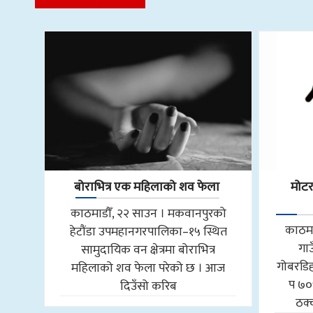
बोराभित्र एक महिलाको शव फेला
मोट
काठमाडौँ, २२ साउन । मकवानपुरको
काठमा
हेटौंडा उपमहानगरपालिका–१५ स्थित
गा
सामुदायिक वन क्षेत्रमा बोराभित्र
गोबरडिहा
महिलाको शव फेला परेको छ । आज
प ७०
दिउँसो करिब
ठक्