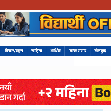
विचार/वहस
साहित्य
आर्थिक
फरक संसार
खेलकुद