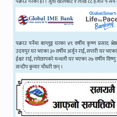
पक्राउ गरेको हो । जुवा खालबाट १ लाख ८८ हजार ५ सय
पक्राउ पर्नेमा बाग्लुङ्ग घरका ४९ वर्षीय कृष्ण प्रसाद श
उदयपुर घर भएका ३० वर्षीय अर्जुन राई, सप्तरी घर भएक
ईश्वर राई, रामेछापको मन्थली घर भएका २७ वर्षीय विष्ण
सन्दीप कुमार चौधरी छन् ।