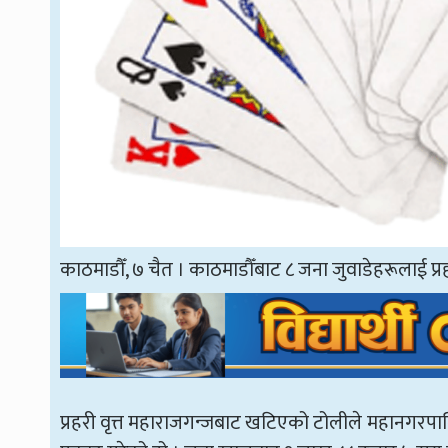
काठमाडौँ, ७ चैत । काठमाडौँबाट ८ जना जुवाडेहरूलाई प्र
प्रहरी वृत्त महाराजगन्जबाट खटिएको टोलीले महानगरपाल