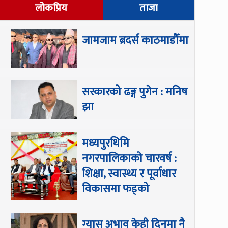
लोकप्रिय
ताजा
जामजाम ब्रदर्स काठमाडौँमा
सरकारको ढङ्ग पुगेन : मनिष
झा
मध्यपुरथिमि
नगरपालिकाको चारवर्ष :
शिक्षा, स्वास्थ्य र पूर्वाधार
विकासमा फड्को
ग्यास अभाव केही दिनमा नै