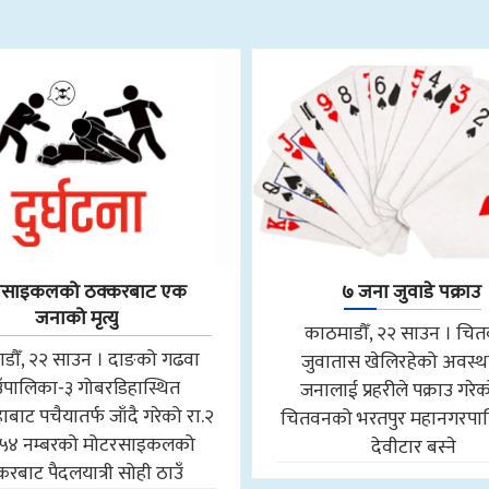
रसाइकलको ठक्करबाट एक
७ जना जुवाडे पक्राउ
जनाको मृत्यु
काठमाडौँ, २२ साउन । चि
डौँ, २२ साउन । दाङको गढवा
जुवातास खेलिरहेको अवस्थ
उँपालिका-३ गोबरडिहास्थित
जनालाई प्रहरीले पक्राउ गरे
बाट पचैयातर्फ जाँदै गरेको रा.२
चितवनको भरतपुर महानगरपा
५४ नम्बरको मोटरसाइकलको
देवीटार बस्ने
करबाट पैदलयात्री सोही ठाउँ