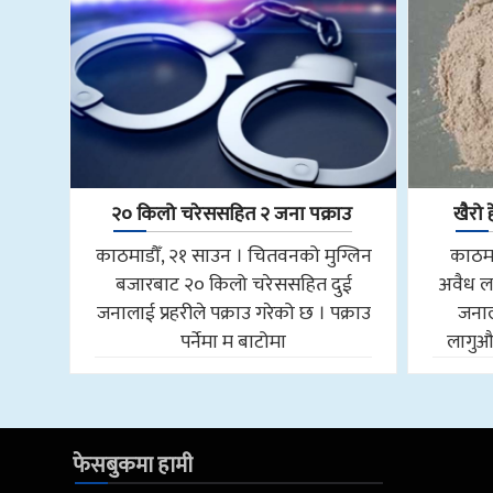
२० किलो चरेससहित २ जना पक्राउ
खैरो 
काठमाडौँ, २१ साउन । चितवनको मुग्लिन
काठमा
बजारबाट २० किलो चरेससहित दुई
अवैध ल
जनालाई प्रहरीले पक्राउ गरेको छ । पक्राउ
जनाल
पर्नेमा म बाटोमा
लागुऔष
फेसबुकमा हामी