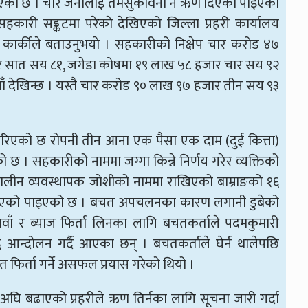
इएको छ । चार जनालाई तमसुकविना नै ऋण दिएको पाइएको
ारी सङ्कटमा परेकाे देखिएको जिल्ला प्रहरी कार्यालय
बेनु कार्कीले बताउनुभयाे । सहकारीको निक्षेप चार करोड ४७
ार सात सय ८१, जगेडा कोषमा १९ लाख ५८ हजार चार सय ९२
ाँ देखिन्छ । यस्तै चार करोड ९० लाख ९७ हजार तीन सय ९३
रिएको छ रोपनी तीन आना एक पैसा एक दाम (दुई कित्ता)
छ । सहकारीको नाममा जग्गा किन्ने निर्णय गरेर व्यक्तिको
कालीन व्यवस्थापक जोशीको नाममा राखिएको बाम्राङको १६
इसकिएको पाइएको छ । बचत अपचलनका कारण लगानी डुबेको
ावाँ र ब्याज फिर्ता लिनका लागि बचतकर्ताले पदमकुमारी
 आन्दोलन गर्दै आएका छन् । बचतकर्ताले घेर्न थालेपछि
 फिर्ता गर्ने असफल प्रयास गरेको थियो ।
घि बढाएको प्रहरीले ऋण तिर्नका लागि सूचना जारी गर्दा