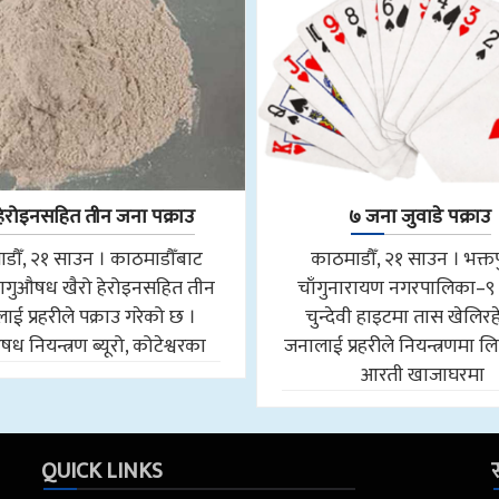
हेरोइनसहित तीन जना पक्राउ
७ जना जुवाडे पक्राउ
डौँ, २१ साउन । काठमाडौँबाट
काठमाडौँ, २१ साउन । भक्त
ागुऔषध खैरो हेरोइनसहित तीन
चाँगुनारायण नगरपालिका–९
ाई प्रहरीले पक्राउ गरेको छ ।
चुन्देवी हाइटमा तास खेलिर
ध नियन्त्रण ब्यूरो, कोटेश्वरका
जनालाई प्रहरीले नियन्त्रणमा 
आरती खाजाघरमा
QUICK LINKS
स