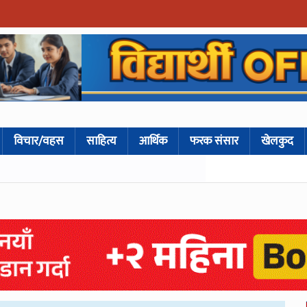
विचार/वहस
साहित्य
आर्थिक
फरक संसार
खेलकुद