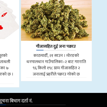
गाँजासहित दुई जना पक्राउ
पुरको
काठमाडौँ, २१ साउन । मोरङको
 ताथली
धनपालथान गाउँपालिका–२ बाट गएराति
हेका ७
९६ किलो १९८ ग्राम गाँजासहित २
लिएको छ ।
जनालाई प्रहरीले पक्राउ गरेको छ
ूचना बिभाग दर्ता नं.