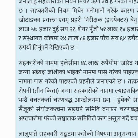
जनालाई सहकारीको नियम मिचेर ऋण प्रवाह गरेको पा
छ । सहकारीको नियम मिचेर मनोमानी गरेकै कारण सहक
खोटाङका प्रवक्ता एवम् प्रहरी निरीक्षक (इन्स्पेक्टर) 
लाख ५७ हजार दुई सय २१, शेयर पुँजी ५१ लाख १४ हज
र संस्थागत कोषमा २४ लाख ८६ हजार पाँच सय ६४ रुपैय
रुपैयाँ तिर्नुपर्ने देखिएको छ ।
सहकारीको नाममा हलेसीमा ४८ लाख रुपैयाँमा खरिद ग
जग्गा अध्यक्ष जोशीको भाइको नाममा पास गरेको पाइएको 
नाममा पास गरेको पाइएको प्रहरीले जनाएको छ । तत्
रोपनी (तीन कित्ता) जग्गा सहकारीको नाममा ल्या
भन्दै बचतकर्ता चरणबद्ध आन्दोलनमा छन् । डुबेको स
सैंजूको संयोजकत्वमा सङ्घर्ष समिति बनाएर चरणबद्ध
अप्ठ्यारोमा परेको सञ्चालक समितिले ऋण असुल गर्दै बचत
लालुपाते सहकारी सङ्कटमा फसेको विषयमा अनुसन्धान अ