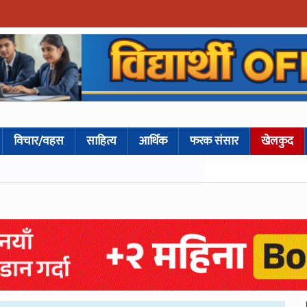
विचार/वहस
साहित्य
आर्थिक
फरक संसार
खेलकुद