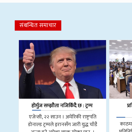
संबन्धित समाचार
होर्मुज सम्झौता नजिकिँदै छ : ट्रम्प
प्
एजेन्सी, २२ साउन । अमेरिकी राष्ट्रपति
काठमा
डोनाल्ड ट्रम्पले इरानसँग जारी युद्ध चाँडै
प्रतिन