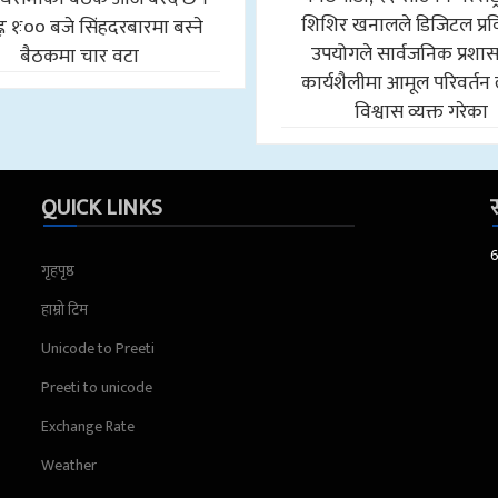
शिशिर खनालले डिजिटल प्र
न १ः०० बजे सिंहदरबारमा बस्ने
उपयोगले सार्वजनिक प्रश
बैठकमा चार वटा
कार्यशैलीमा आमूल परिवर्तन 
विश्वास व्यक्त गरेका
QUICK LINKS
स
गृहपृष्ठ
हाम्रो टिम
Unicode to Preeti
Preeti to unicode
Exchange Rate
Weather