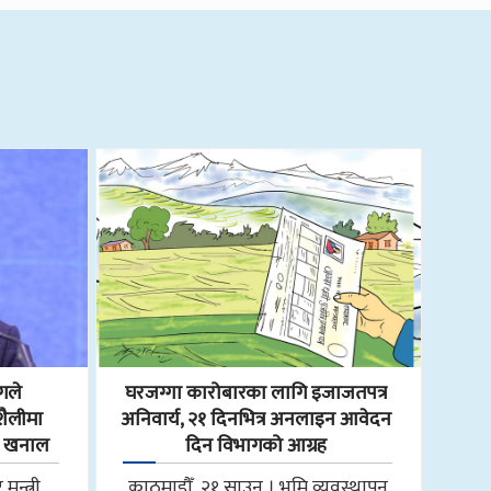
गले
घरजग्गा कारोबारका लागि इजाजतपत्र
शैलीमा
अनिवार्य, २१ दिनभित्र अनलाइन आवेदन
री खनाल
दिन विभागको आग्रह
मन्त्री
काठमाडौँ, २१ साउन । भूमि व्यवस्थापन