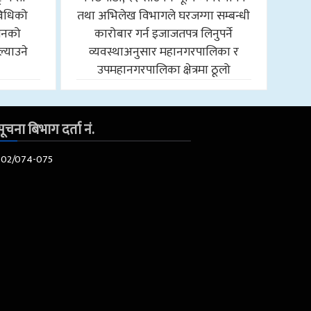
विधिको
तथा अभिलेख विभागले घरजग्गा सम्बन्धी
ासनको
कारोबार गर्न इजाजतपत्र लिनुपर्ने
ल्याउने
व्यवस्थाअनुसार महानगरपालिका र
उपमहानगरपालिका क्षेत्रमा ठूलो
ूचना बिभाग दर्ता नं.
602/074-075