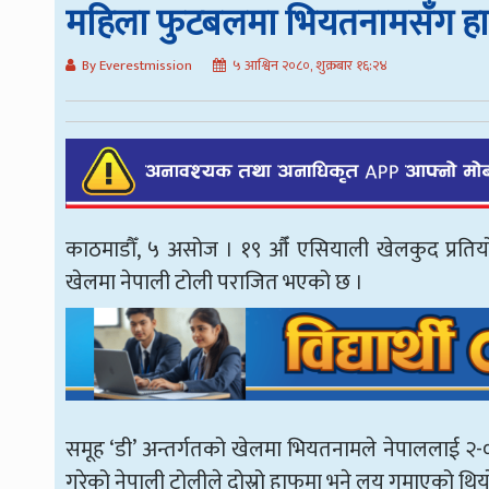
महिला फुटबलमा भियतनामसँग हार्
By Everestmission
५ आश्विन २०८०, शुक्रबार १६:२४
काठमाडौँ, ५ असोज । १९ औँ एसियाली खेलकुद प्रति
खेलमा नेपाली टोली पराजित भएको छ ।
समूह ‘डी’ अन्तर्गतको खेलमा भियतनामले नेपाललाई २-
गरेको नेपाली टोलीले दोस्रो हाफमा भने लय गुमाएको 