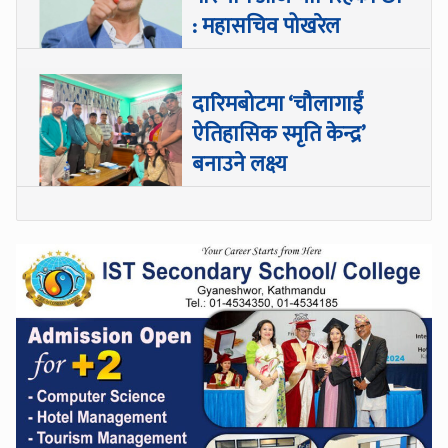
: महासचिव पोखरेल
दारिमबोटमा ‘चौलागाईं
ऐतिहासिक स्मृति केन्द्र’
बनाउने लक्ष्य