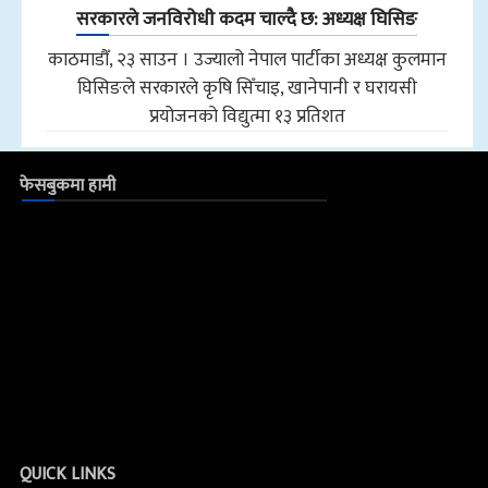
सरकारले जनविरोधी कदम चाल्दै छ: अध्यक्ष घिसिङ
काठमाडौँ, २३ साउन । उज्यालो नेपाल पार्टीका अध्यक्ष कुलमान
घिसिङले सरकारले कृषि सिँचाइ, खानेपानी र घरायसी
प्रयोजनको विद्युत्मा १३ प्रतिशत
फेसबुकमा हामी
QUICK LINKS