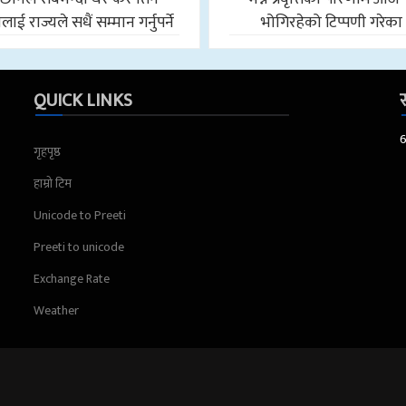
ई राज्यले सधैं सम्मान गर्नुपर्ने
भोगिरहेको टिप्पणी गरेका
QUICK LINKS
स
गृहपृष्ठ
हाम्रो टिम
Unicode to Preeti
Preeti to unicode
Exchange Rate
Weather