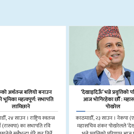
कको अर्थतन्त्र बलियो बनाउन
‘देखाइदिऊँ’ भन्ने प्रवृत्तिको
ो भूमिका महत्वपूर्ण: सभापति
आज भोगिरहेका छौँ : महा
लामिछाने
पोखरेल
ौँ, २४ साउन । राष्ट्रिय स्वतन्त्र
काठमाडौँ, २३ साउन । नेकपा (
्टी (रास्वपा) का सभापति रवि
महासचिव शंकर पोखरेलले ‘दे
ानेले सबैभन्दा धेरै कर तिर्ने
भन्ने प्रवृत्तिको परिणाम आज प