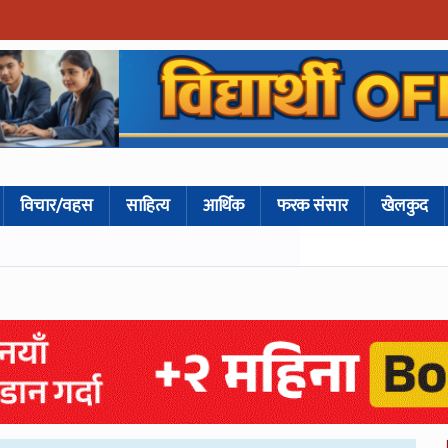
विचार/वहस
साहित्य
आर्थिक
फरक संसार
खेलकुद