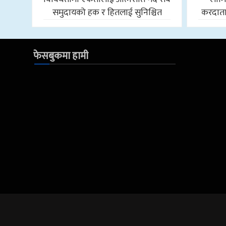
समुदायको हक र हितलाई सुनिश्चित
करदाताला
फेसबुकमा हामी