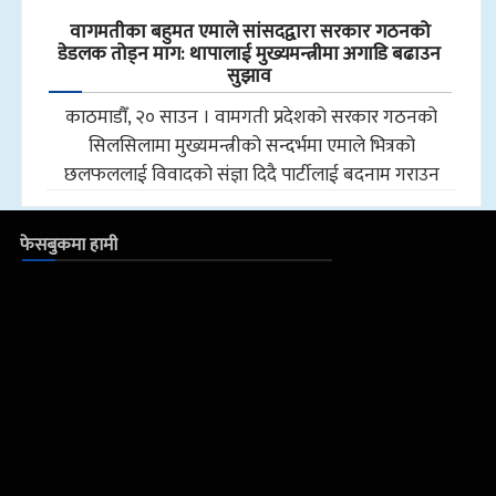
वागमतीका बहुमत एमाले सांसदद्वारा सरकार गठनको
डेडलक तोड्न माग: थापालाई मुख्यमन्त्रीमा अगाडि बढाउन
सुझाव
काठमाडौँ, २० साउन । वामगती प्रदेशको सरकार गठनको
सिलसिलामा मुख्यमन्त्रीको सन्दर्भमा एमाले भित्रको
छलफललाई विवादको संज्ञा दिदै पार्टीलाई बदनाम गराउन
फेसबुकमा हामी