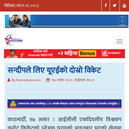
बिहिबार, साउन २१, २०८३
सन्दीपले लिए यूएईको दोस्रो विकेट
By Everestmission
१७ असार २०८०, आईतवार १४:२८
काठमाडौँ, १७ असार । आईसीसी एकदिवसीय विश्वकप
छनोट क्रिकेटको प्लेअफ चरणको आइतबार भएको खेलमा