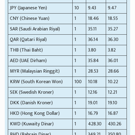
JPY (Japanese Yen)
10
9.43
9.47
CNY (Chinese Yuan)
1
18.46
18.55
SAR (Saudi Arabian Riyal)
1
35.11
35.27
QAR (Qatari Riyal)
1
36.14
36.30
THB (Thai Baht)
1
3.80
3.82
AED (UAE Dirham)
1
35.84
36.01
MYR (Malaysian Ringgit)
1
28.53
28.66
KRW (South Korean Won)
100
10.18
10.22
SEK (Swedish Kroner)
1
12.16
12.21
DKK (Danish Kroner)
1
19.01
19.10
HKD (Hong Kong Dollar)
1
16.79
16.87
KWD (Kuwaity Dinar)
1
428.30
430.26
BHD (Bahrain Dinar)
1
349.21
350.80