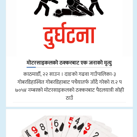
मोटरसाइकलको ठक्करबाट एक जनाको मृत्यु
काठमाडौँ, २२ साउन । दाङको गढवा गाउँपालिका-३
गोबरडिहास्थित गोबरडिहाबाट पचैयातर्फ जाँदै गरेको रा.२ प
७०५४ नम्बरको मोटरसाइकलको ठक्करबाट पैदलयात्री सोही
ठाउँ