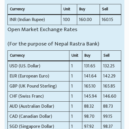
Currency
Unit
Buy
Sell
INR (Indian Rupee)
100
160.00
160.15
Open Market Exchange Rates
(For the purpose of Nepal Rastra Bank)
Currency
Unit
Buy
Sell
USD (U.S. Dollar)
1
131.65
132.25
EUR (European Euro)
1
141.64
142.29
GBP (UK Pound Sterling)
1
165.10
165.85
CHF (Swiss Franc)
1
145.94
146.60
AUD (Australian Dollar)
1
88.32
88.73
CAD (Canadian Dollar)
1
98.70
99.15
SGD (Singapore Dollar)
1
97.92
98.37