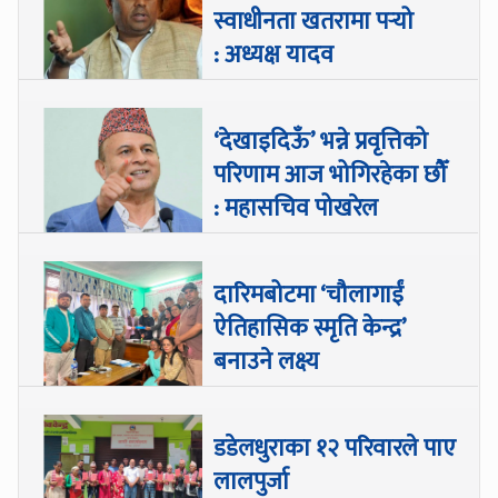
स्वाधीनता खतरामा पर्‍यो
: अध्यक्ष यादव
‘देखाइदिऊँ’ भन्ने प्रवृत्तिको
परिणाम आज भोगिरहेका छौँ
: महासचिव पोखरेल
दारिमबोटमा ‘चौलागाईं
ऐतिहासिक स्मृति केन्द्र’
बनाउने लक्ष्य
डडेलधुराका १२ परिवारले पाए
लालपुर्जा