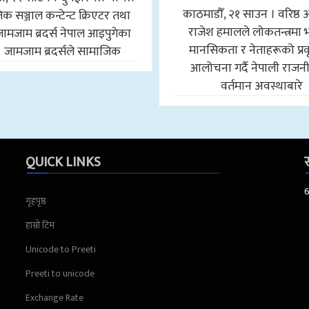
काठमाडौँ, २१ साउन । वरिष्ठ 
क सञ्जाल कन्टेन्ट क्रिएटर तथा
राजेश हमालले लोकतन्त्रमा
जामजाम ब्रदर्स नेपाल आइपुगेका
मानसिकता र नेताहरूको प्रवृ
। जामजाम ब्रदर्सले सामाजिक
आलोचना गर्दै नेपाली राजन
वर्तमान अवस्थाबारे
QUICK LINKS
स
गृहपृष्ठ
हाम्रो टिम
Unicode to Preeti
Preeti to unicode
Exchange Rate