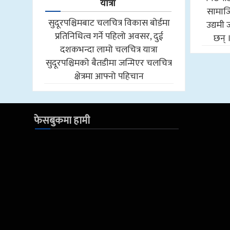
यात्रा
सामाजि
सुदूरपश्चिमबाट चलचित्र विकास बोर्डमा
उद्यमी 
प्रतिनिधित्व गर्ने पहिलो अवसर, दुई
छन् 
दशकभन्दा लामो चलचित्र यात्रा
सुदूरपश्चिमको बैतडीमा जन्मिएर चलचित्र
क्षेत्रमा आफ्नो पहिचान
फेसबुकमा हामी