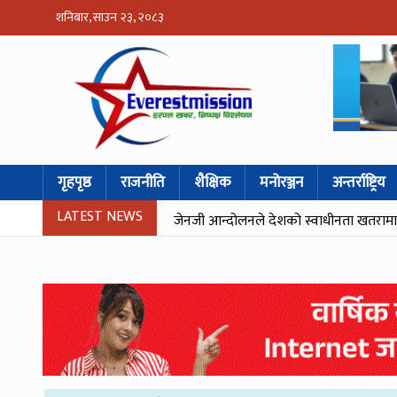
शनिबार, साउन २३, २०८३
गृहपृष्ठ
राजनीति
शैक्षिक
मनोरञ्जन
अन्तर्राष्ट्रिय
LATEST NEWS
जेनजी आन्दोलनले देशको स्वाधीनता खतरामा पर