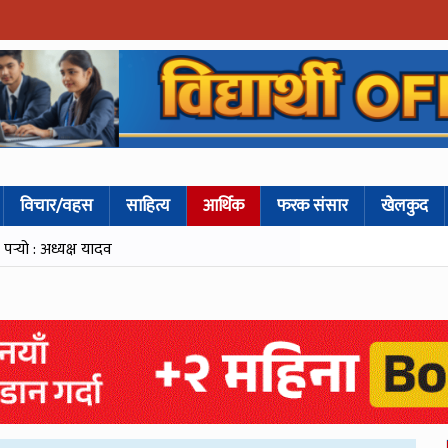
विचार/वहस
साहित्य
आर्थिक
फरक संसार
खेलकुद
्‍यो : अध्यक्ष यादव