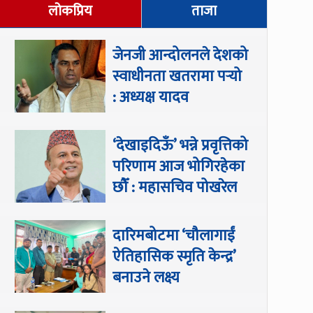
लोकप्रिय
ताजा
जेनजी आन्दोलनले देशको
स्वाधीनता खतरामा पर्‍यो
: अध्यक्ष यादव
‘देखाइदिऊँ’ भन्ने प्रवृत्तिको
परिणाम आज भोगिरहेका
छौँ : महासचिव पोखरेल
दारिमबोटमा ‘चौलागाईं
ऐतिहासिक स्मृति केन्द्र’
बनाउने लक्ष्य