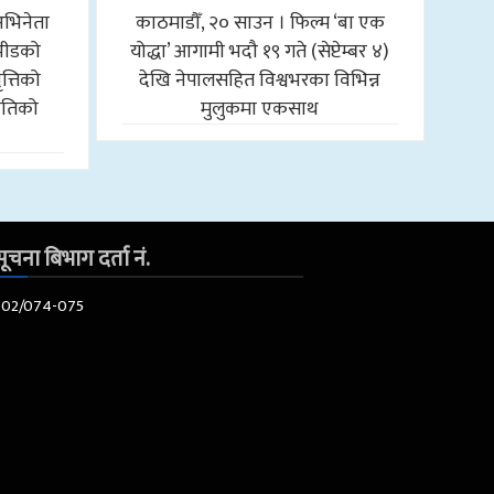
अभिनेता
काठमाडौँ, २० साउन । फिल्म ‘बा एक
 भीडको
योद्धा’ आगामी भदौ १९ गते (सेप्टेम्बर ४)
त्तिको
देखि नेपालसहित विश्वभरका विभिन्न
ीतिको
मुलुकमा एकसाथ
ूचना बिभाग दर्ता नं.
602/074-075