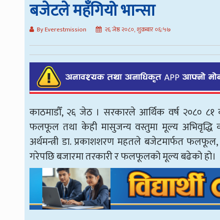
बजेटले महँगियो भान्सा
By Everestmission
२६ जेष्ठ २०८०, शुक्रबार ०६:५७
काठमाडौँ, २६ जेठ । सरकारले आर्थिक वर्ष २०८० ८१ क
फलफूल तथा केही मासुजन्य वस्तुमा मूल्य अभिवृद्ध
अर्थमन्त्री डा. प्रकाशशरण महतले बजेटमार्फत फलफूल,
गरेपछि बजारमा तरकारी र फलफूलको मूल्य बढेको हो।