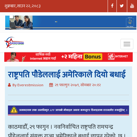
शुक्रबार, साउन २२, २०८३
राष्ट्रपति पौडेललाई अमेरिकाले दियो बधाई
By Everestmission
२९ फाल्गुन २०७९, सोमबार २०:१२
काठमाडौँ, २९ फागुन । नवनिर्वाचित राष्ट्रपति रामचन्द्र
पौडेललाई संयुक्त राज्य अमेरिकाले बधाई ज्ञापन गरेको छ ।