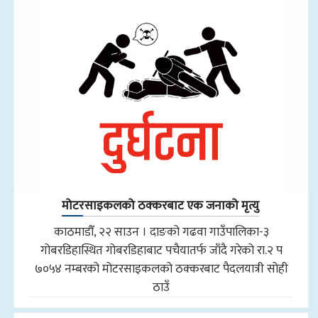
मोटरसाइकलको ठक्करबाट एक जनाको मृत्यु
काठमाडौँ, २२ साउन । दाङको गढवा गाउँपालिका-३
गोबरडिहास्थित गोबरडिहाबाट पचैयातर्फ जाँदै गरेको रा.२ प
७०५४ नम्बरको मोटरसाइकलको ठक्करबाट पैदलयात्री सोही
ठाउँ