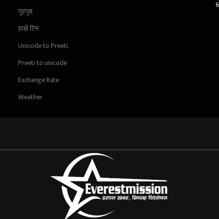
गृहपृष्ठ
हाम्रो टिम
Unicode to Preeti
Preeti to unicode
Exchange Rate
Weather