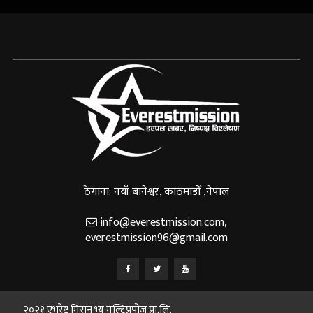
ठेगाना: नयाँ बानेश्वर, काठमाडौँ ,नेपाल
info@everestmission.com
,
everestmission96@gmail.com
२०२१ एभरेष्ट मिसन भ्यू मल्टिप्रपोज प्रा.लि.