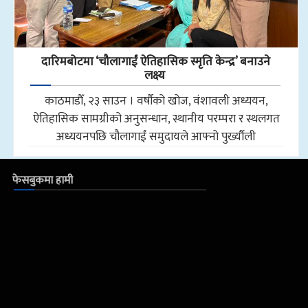
दारिमबोटमा ‘चौलागाईं ऐतिहासिक स्मृति केन्द्र’ बनाउने
लक्ष्य
काठमाडाैँ, २३ साउन । वर्षौंको खोज, वंशावली अध्ययन,
ऐतिहासिक सामग्रीको अनुसन्धान, स्थानीय परम्परा र स्थलगत
अध्ययनपछि चौलागाईं समुदायले आफ्नो पुर्ख्यौली
फेसबुकमा हामी