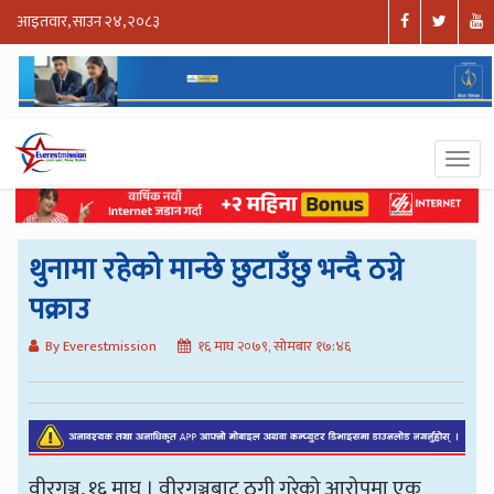
आइतवार, साउन २४, २०८३
थुनामा रहेको मान्छे छुटाउँछु भन्दै ठग्ने
पक्राउ
By Everestmission
१६ माघ २०७९, सोमबार १७:४६
वीरगञ्ज, १६ माघ । वीरगञ्जबाट ठगी गरेको आरोपमा एक