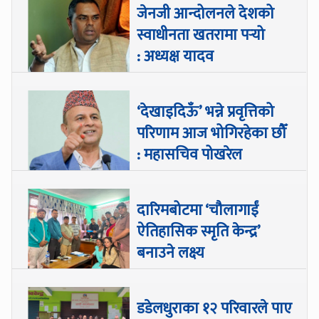
जेनजी आन्दोलनले देशको
स्वाधीनता खतरामा पर्‍यो
: अध्यक्ष यादव
‘देखाइदिऊँ’ भन्ने प्रवृत्तिको
परिणाम आज भोगिरहेका छौँ
: महासचिव पोखरेल
दारिमबोटमा ‘चौलागाईं
ऐतिहासिक स्मृति केन्द्र’
बनाउने लक्ष्य
डडेलधुराका १२ परिवारले पाए