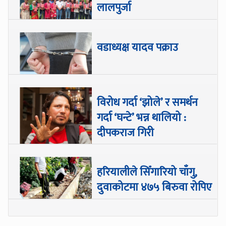
लालपुर्जा
वडाध्यक्ष यादव पक्राउ
विरोध गर्दा ‘झोले’ र समर्थन
गर्दा ‘घन्टे’ भन्न थालियो :
दीपकराज गिरी
हरियालीले सिँगारियो चाँगु,
दुवाकोटमा ४७५ बिरुवा रोपिए