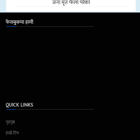
जना मृत फेला परेका
फेसबुकमा हामी
QUICK LINKS
गृहपृष्ठ
हाम्रो टिम