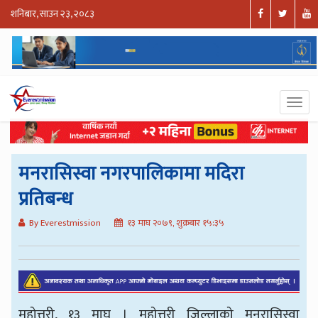
शनिबार, साउन २३, २०८३
मनरासिस्वा नगरपालिकामा मदिरा
प्रतिबन्ध
By Everestmission
१३ माघ २०७९, शुक्रबार १५:३५
महोत्तरी, १३ माघ । महोत्तरी जिल्लाको मनरासिस्वा