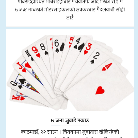
गोबरडिहास्थित गोबरडिहाबाट पचैयातर्फ जाँदै गरेको रा.२ प
७०५४ नम्बरको मोटरसाइकलको ठक्करबाट पैदलयात्री सोही
ठाउँ
७ जना जुवाडे पक्राउ
काठमाडौँ, २२ साउन । चितवनमा जुवातास खेलिरहेको