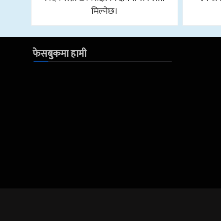
मिल्नेछ।
फेसबुकमा हामी