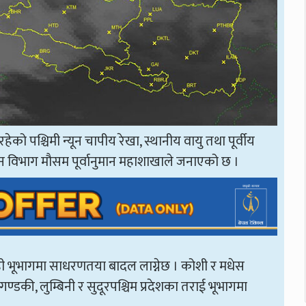
ो पश्चिमी न्यून चापीय रेखा, स्थानीय वायु तथा पूर्वीय
न विभाग मौसम पूर्वानुमान महाशाखाले जनाएको छ ।
 भूभागमा साधरणतया बादल लाग्नेछ । कोशी र मधेस
्डकी, लुम्बिनी र सुदूरपश्चिम प्रदेशका तराई भूभागमा