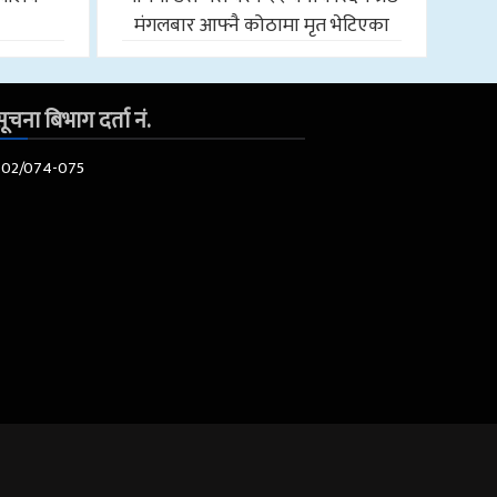
मंगलबार आफ्नै कोठामा मृत भेटिएका
ूचना बिभाग दर्ता नं.
602/074-075