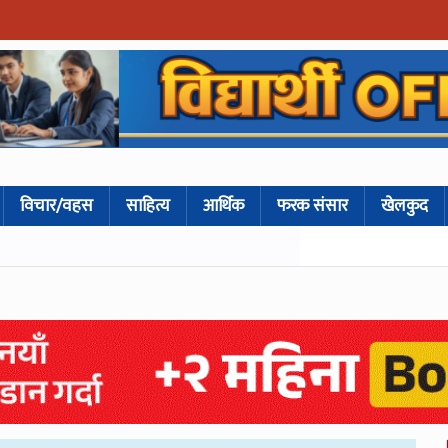
विचार/वहस
साहित्य
आर्थिक
फरक संसार
खेलकुद