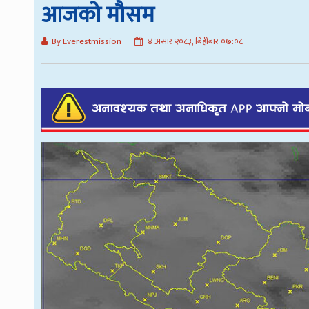
आजको मौसम
By Everestmission
४ असार २०८३, बिहीबार ०७:०८