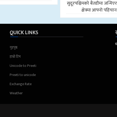
सुदूरपश्चिमको बैतडीमा जन्मिए
क्षेत्रमा आफ्नो पहिचान
QUICK LINKS
स
गृहपृष्ठ
हाम्रो टिम
Unicode to Preeti
Preeti to unicode
Exchange Rate
Weather