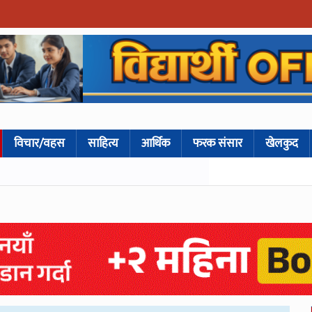
विचार/वहस
साहित्य
आर्थिक
फरक संसार
खेलकुद