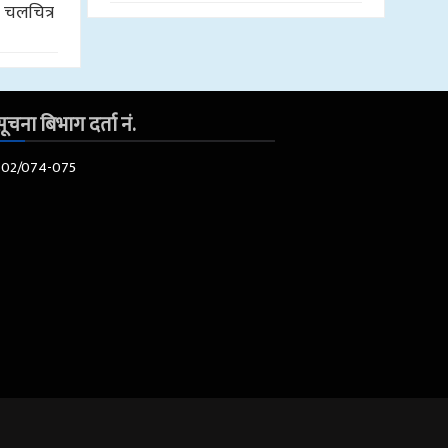
र चलचित्र
ूचना बिभाग दर्ता नं.
602/074-075