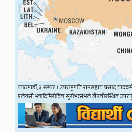
काठमाडौँ, ३ असार । उपराष्ट्रपति रामसहाय प्रसाद य
एलेक्सी भ्लादिमिरोविच सुरोभत्सेभले लैनचौरस्थित उपराष्ट