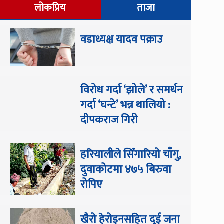
लोकप्रिय
ताजा
वडाध्यक्ष यादव पक्राउ
विरोध गर्दा ‘झोले’ र समर्थन
गर्दा ‘घन्टे’ भन्न थालियो :
दीपकराज गिरी
हरियालीले सिँगारियो चाँगु,
दुवाकोटमा ४७५ बिरुवा
रोपिए
खैरो हेरोइनसहित दुई जना