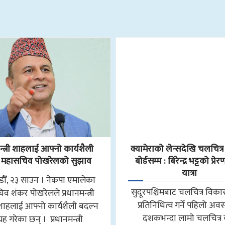
न्त्री शाहलाई आफ्नो कार्यशैली
क्यामेराको लेन्सदेखि चलचित्
 महासचिव पोखरेलको सुझाव
बोर्डसम्म : बिरेन्द्र भट्टको प्रे
यात्रा
ौँ, २३ साउन । नेकपा एमालेका
सुदूरपश्चिमबाट चलचित्र विकास
व शंकर पोखरेलले प्रधानमन्त्री
प्रतिनिधित्व गर्ने पहिलो अवस
र शाहलाई आफ्नो कार्यशैली बदल्न
दशकभन्दा लामो चलचित्र या
रह गरेका छन् । प्रधानमन्त्री