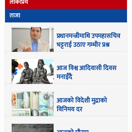
लोकप्रिय
ताजा
प्रधानमन्त्रीमाथि उपमहासचिव
भट्टराई उठाए गम्भीर प्रश्न
आज विश्व आदिवासी दिवस
मनाइँदै
आजको विदेशी मुद्राको
विनिमय दर