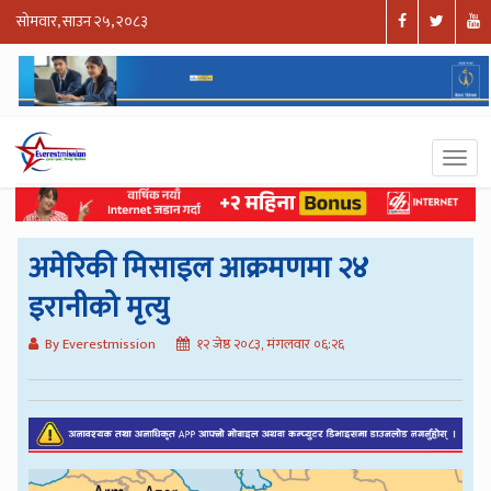
सोमवार, साउन २५, २०८३
अमेरिकी मिसाइल आक्रमणमा २४
इरानीको मृत्यु
By Everestmission
१२ जेष्ठ २०८३, मंगलवार ०६:२६