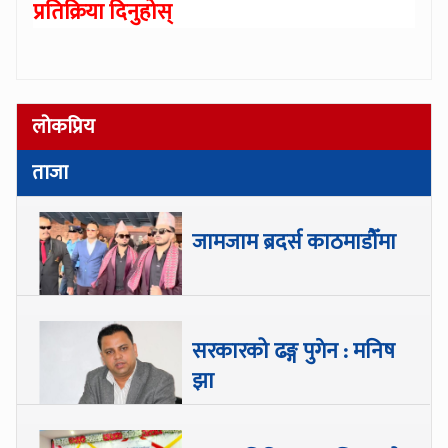
प्रतिक्रिया दिनुहोस्
लोकप्रिय
ताजा
जामजाम ब्रदर्स काठमाडौँमा
सरकारको ढङ्ग पुगेन : मनिष
झा