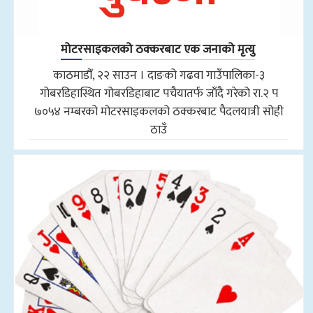
मोटरसाइकलको ठक्करबाट एक जनाको मृत्यु
काठमाडौँ, २२ साउन । दाङको गढवा गाउँपालिका-३
गोबरडिहास्थित गोबरडिहाबाट पचैयातर्फ जाँदै गरेको रा.२ प
७०५४ नम्बरको मोटरसाइकलको ठक्करबाट पैदलयात्री सोही
ठाउँ