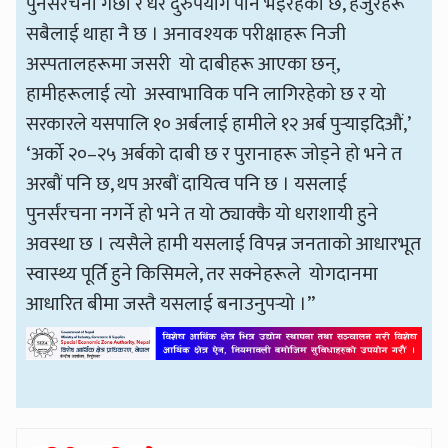
पुनर्संरचना गर्छौं र धेरै दुरुपयोग पनि भइरहेको छ, हजुरहरू
सबैलाई थाहा नै छ । अनावश्यक परीक्षाहरू निजी
अस्पतालहरूमा जसरी यो दाबीहरू आएका छन्,
हामीहरूलाई त्यो अस्वाभाविक पनि लागिरहेको छ र यो
सरकारले यसपालि १० अर्बलाई हामीले १२ अर्ब पुर्‍याइदिऔं,’
‘अर्को २०–२५ अर्बको दाबी छ र पुरानाहरू जोड्ने हो भने त
अरबौं पनि छ, थप अरबौं दायित्व पनि छ । यसलाई
पुनर्संरचना नगर्ने हो भने त यो ठ्याक्कै यो धराशायी हुने
अवस्था छ । त्यसैले हामी यसलाई विपन्न जनताको आधारभूत
स्वास्थ्य पूर्ति हुने किसिमले, तर सक्नेहरूले योगदानमा
आधारित बीमा जस्तै यसलाई बनाउनुपर्‍यो ।”