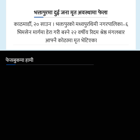
भक्तपुरमा दुई जना मृत अवस्थामा फेला
काठमाडौँ, २० साउन । भक्तपुरको मध्यपुरथिमी नगरपालिका–६
भिमसेन मार्गमा डेरा गरी बस्ने २२ वर्षीय रिदम श्रेष्ठ मंगलबार
आफ्नै कोठामा मृत भेटिएका
फेसबुकमा हामी