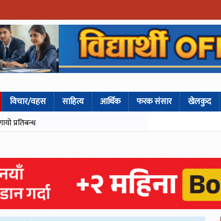
विचार/वहस
साहित्य
आर्थिक
फरक संसार
खेलकुद
गायो प्रतिबन्ध