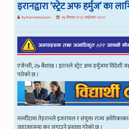
इरानद्वारा ‘स्ट्रेट अफ हर्मुज’ का
By Everestmission
२७ बैशाख २०८३, आईतवार ०६:५८
एजेन्सी, २७ बैशाख । इरानले स्ट्रेट अफ हर्मुजमा विद
पारेको छ ।
मस्यौँदामा तेहरानले इजरायल र संयुक्त राज्य अमेरिकाका
जहाजहरूमा कर लगाउने प्रस्ताव गरेको छ ।