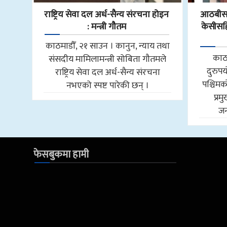
राष्ट्रिय सेवा दल अर्ध-सैन्य संरचना होइन
आठबीसक
: मन्त्री गौतम
केसीसहित
काठमाडौँ, २१ साउन । कानुन, न्याय तथा
काठ
संसदीय मामिलामन्त्री सोबिता गौतमले
दुरुप
राष्ट्रिय सेवा दल अर्ध-सैन्य संरचना
पश्चि
नभएको स्पष्ट पारेकी छन् ।
प्र
जन
फेसबुकमा हामी