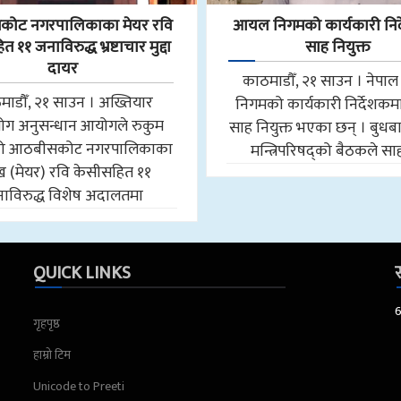
ोट नगरपालिकाका मेयर रवि
आयल निगमको कार्यकारी निर
 ११ जनाविरुद्ध भ्रष्टाचार मुद्दा
साह नियुक्त
दायर
काठमाडौँ, २१ साउन । नेप
माडौँ, २१ साउन । अख्तियार
निगमको कार्यकारी निर्देशकमा न
योग अनुसन्धान आयोगले रुकुम
साह नियुक्त भएका छन् । बुधब
मको आठबीसकोट नगरपालिकाका
मन्त्रिपरिषद्को बैठकले स
मुख (मेयर) रवि केसीसहित ११
ाविरुद्ध विशेष अदालतमा
QUICK LINKS
स
गृहपृष्ठ
हाम्रो टिम
Unicode to Preeti