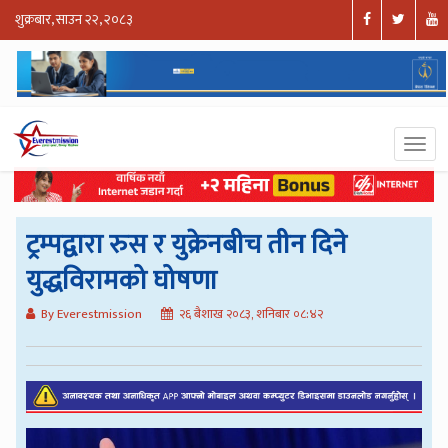
शुक्रबार, साउन २२, २०८३
ट्रम्पद्वारा रुस र युक्रेनबीच तीन दिने
युद्धविरामको घोषणा
By Everestmission
२६ बैशाख २०८३, शनिबार ०८:४२