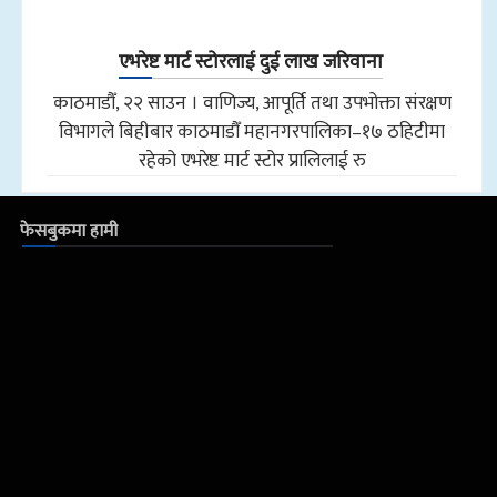
एभरेष्ट मार्ट स्टोरलाई दुई लाख जरिवाना
काठमाडौँ, २२ साउन । वाणिज्य, आपूर्ति तथा उपभोक्ता संरक्षण
विभागले बिहीबार काठमाडौँ महानगरपालिका–१७ ठहिटीमा
रहेको एभरेष्ट मार्ट स्टोर प्रालिलाई रु
फेसबुकमा हामी