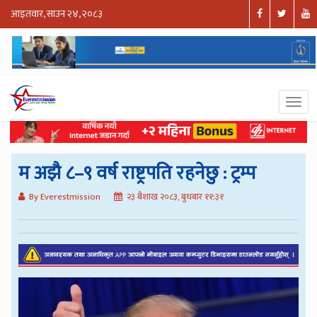
आइतवार, साउन २४, २०८३
म अझै ८–९ वर्ष राष्ट्रपति रहनेछु : ट्रम्प
By Everestmission
२३ बैशाख २०८३, बुधबार ११:३१