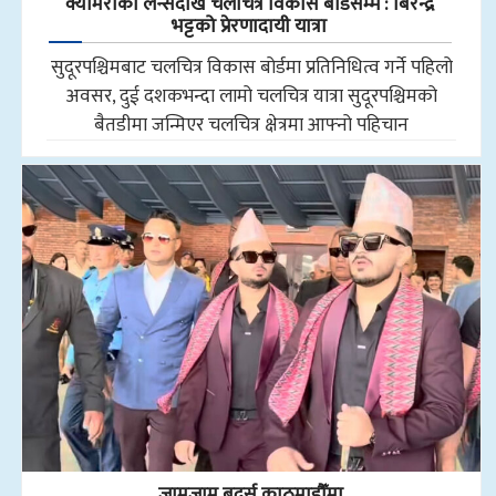
क्यामेराको लेन्सदेखि चलचित्र विकास बोर्डसम्म : बिरेन्द्र
भट्टको प्रेरणादायी यात्रा
सुदूरपश्चिमबाट चलचित्र विकास बोर्डमा प्रतिनिधित्व गर्ने पहिलो
अवसर, दुई दशकभन्दा लामो चलचित्र यात्रा सुदूरपश्चिमको
बैतडीमा जन्मिएर चलचित्र क्षेत्रमा आफ्नो पहिचान
जामजाम ब्रदर्स काठमाडौँमा