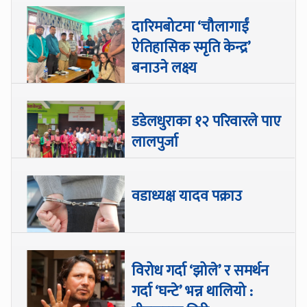
दारिमबोटमा ‘चौलागाईं
ऐतिहासिक स्मृति केन्द्र’
बनाउने लक्ष्य
डडेलधुराका १२ परिवारले पाए
लालपुर्जा
वडाध्यक्ष यादव पक्राउ
विरोध गर्दा ‘झोले’ र समर्थन
गर्दा ‘घन्टे’ भन्न थालियो :