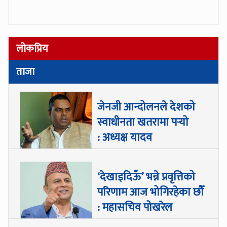
लोकप्रिय
ताजा
जेनजी आन्दोलनले देशको
स्वाधीनता खतरामा पर्‍यो
: अध्यक्ष यादव
‘देखाइदिऊँ’ भन्ने प्रवृत्तिको
परिणाम आज भोगिरहेका छौँ
: महासचिव पोखरेल