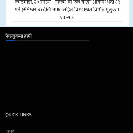
काठमाडौँ, २० साउन । फिल्म ‘बा एक योद्धा’ आगामी भदौ १९
गते (सेप्टेम्बर ४) देखि नेपालसहित विश्वभरका विभिन्न मुलुकमा
एकसाथ
फेसबुकमा हामी
QUICK LINKS
गृहपृष्ठ