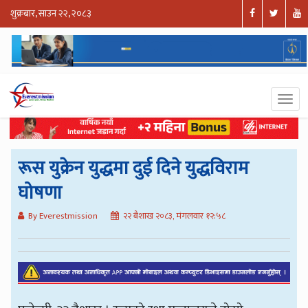
शुक्रबार, साउन २२, २०८३
रूस युक्रेन युद्धमा दुई दिने युद्धविराम
घोषणा
By Everestmission
२२ बैशाख २०८३, मंगलवार १२:५८