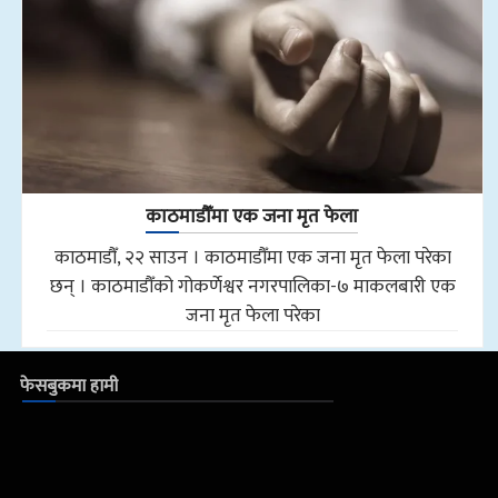
काठमाडौँमा एक जना मृत फेला
काठमाडौँ, २२ साउन । काठमाडौँमा एक जना मृत फेला परेका
छन् । काठमाडौँको गोकर्णेश्वर नगरपालिका-७ माकलबारी एक
जना मृत फेला परेका
फेसबुकमा हामी