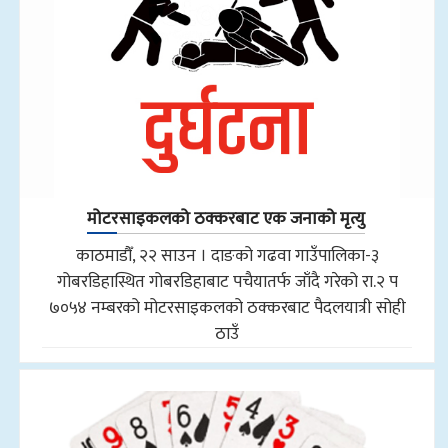
मोटरसाइकलको ठक्करबाट एक जनाको मृत्यु
काठमाडौँ, २२ साउन । दाङको गढवा गाउँपालिका-३
गोबरडिहास्थित गोबरडिहाबाट पचैयातर्फ जाँदै गरेको रा.२ प
७०५४ नम्बरको मोटरसाइकलको ठक्करबाट पैदलयात्री सोही
ठाउँ