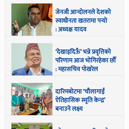
जेनजी आन्दोलनले देशको
स्वाधीनता खतरामा पर्‍यो
: अध्यक्ष यादव
‘देखाइदिऊँ’ भन्ने प्रवृत्तिको
परिणाम आज भोगिरहेका छौँ
: महासचिव पोखरेल
दारिमबोटमा ‘चौलागाईं
ऐतिहासिक स्मृति केन्द्र’
बनाउने लक्ष्य