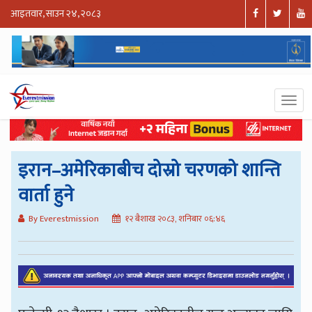
आइतवार, साउन २४, २०८३
इरान–अमेरिकाबीच दोस्रो चरणको शान्ति
वार्ता हुने
By Everestmission
१२ बैशाख २०८३, शनिबार ०६:४६