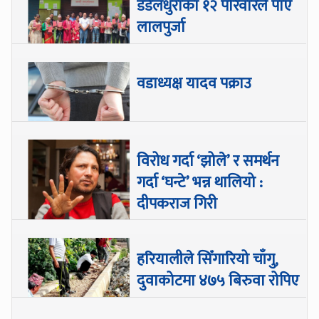
डडेलधुराका १२ परिवारले पाए
लालपुर्जा
वडाध्यक्ष यादव पक्राउ
विरोध गर्दा ‘झोले’ र समर्थन
गर्दा ‘घन्टे’ भन्न थालियो :
दीपकराज गिरी
हरियालीले सिँगारियो चाँगु,
दुवाकोटमा ४७५ बिरुवा रोपिए