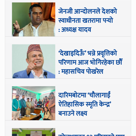
जेनजी आन्दोलनले देशको
स्वाधीनता खतरामा पर्‍यो
: अध्यक्ष यादव
‘देखाइदिऊँ’ भन्ने प्रवृत्तिको
परिणाम आज भोगिरहेका छौँ
: महासचिव पोखरेल
दारिमबोटमा ‘चौलागाईं
ऐतिहासिक स्मृति केन्द्र’
बनाउने लक्ष्य