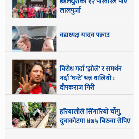
डडेलधुराका १२ परिवारले पाए
लालपुर्जा
वडाध्यक्ष यादव पक्राउ
विरोध गर्दा ‘झोले’ र समर्थन
गर्दा ‘घन्टे’ भन्न थालियो :
दीपकराज गिरी
हरियालीले सिँगारियो चाँगु,
दुवाकोटमा ४७५ बिरुवा रोपिए