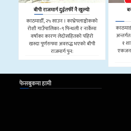
बीपी राजमार्ग दुईतर्फी नै खुल्यो
ब
काठमाडौँ, २५ साउन । काभ्रेपलाञ्चोकको
काठमाडौँ
रोशी गाउँपालिका–९ पिन्थली र नार्केमा
अन्तर्
वर्षाका कारण लेदोसहितको पहिरो
१ श
खस्दा पूर्णरुपमा अवरुद्ध भएको बीपी
एकजना 
राजमार्ग पुन:
फेसबुकमा हामी