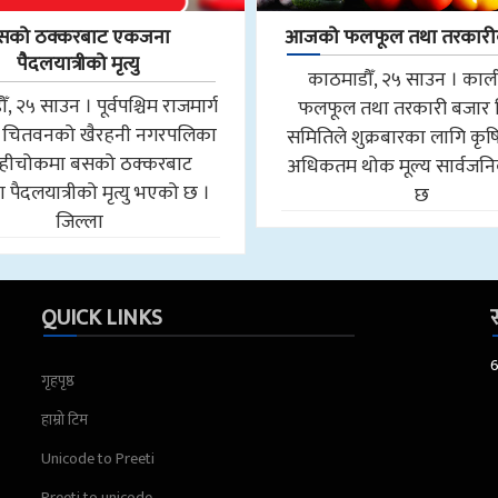
सको ठक्करबाट एकजना
आजको फलफूल तथा तरकारीक
पैदलयात्रीको मृत्यु
काठमाडौँ, २५ साउन । काल
, २५ साउन । पूर्वपश्चिम राजमार्ग
फलफूल तथा तरकारी बजार
गत चितवनको खैरहनी नगरपलिका
समितिले शुक्रबारका लागि क
ाहीचोकमा बसको ठक्करबाट
अधिकतम थोक मूल्य सार्वजनि
पैदलयात्रीको मृत्यु भएको छ ।
छ
जिल्ला
QUICK LINKS
स
गृहपृष्ठ
हाम्रो टिम
Unicode to Preeti
Preeti to unicode