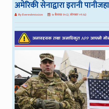
अमेरिकी सेनाद्वारा इरानी पानीजह
By Everestmission
७ बैशाख २०८३, सोमबार ०९:४३