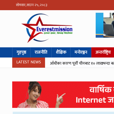
सोमवार, साउन २५, २०८३
गृहपृष्ठ
राजनीति
शैक्षिक
मनोरञ्जन
अन्तर्राष्ट्रिय
LATEST NEWS
आँधीका कारण पूर्वी चीनबाट १० लाखभन्दा ब