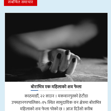
संबन्धित समाचार
बोराभित्र एक महिलाको शव फेला
काठमाडौँ, २२ साउन । मकवानपुरको हेटौंडा
उपमहानगरपालिका–१५ स्थित सामुदायिक वन क्षेत्रमा बोराभित्र
महिलाको शव फेला परेको छ । आज दिउँसो करिब