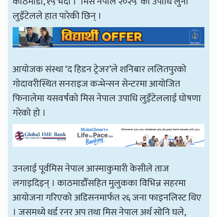
काठमाडौँ, १५ भदौ । ‘मिस नेपाल २०२५’ को उपाधि लुना
लुइँटेलले हात पारेकी छिन् ।
आयोजक संस्था ‘द हिडन ट्रेजर’ले शनिबार ललितपुरको
गोदावरीस्थित सनराइज कन्भेन्सन सेन्टरमा आयोजित
फिनालेमा यसवर्षको मिस नेपाल उपाधि लुइँटेललाई घोषणा
गरेको हो ।
उनलाई पूर्वमिस नेपाल आस्माकुमारी केसीले ताज
लगाइदिइन् । काठमाडौँसहित मुलुकका विभिन्न सहरमा
आयोजना गरिएको अडिसनमार्फत २६ जना फाइनलिस्ट थिए
। जसमध्ये थर्ड रनर अप तथा मिस नेपाल अर्थ सोनि घले,