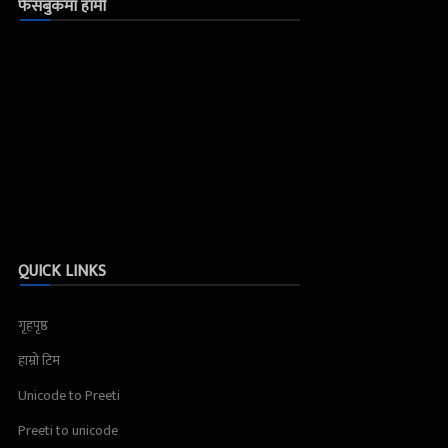
फेसबुकमा हामी
QUICK LINKS
गृहपृष्ठ
हाम्रो टिम
Unicode to Preeti
Preeti to unicode