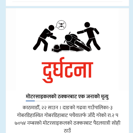
मोटरसाइकलको ठक्करबाट एक जनाको मृत्यु
काठमाडौँ, २२ साउन । दाङको गढवा गाउँपालिका-३
गोबरडिहास्थित गोबरडिहाबाट पचैयातर्फ जाँदै गरेको रा.२ प
७०५४ नम्बरको मोटरसाइकलको ठक्करबाट पैदलयात्री सोही
ठाउँ