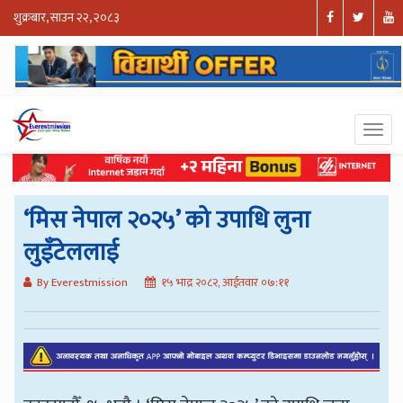
शुक्रबार, साउन २२, २०८३
‘मिस नेपाल २०२५’ को उपाधि लुना
लुइँटेललाई
By Everestmission
१५ भाद्र २०८२, आईतवार ०७:११