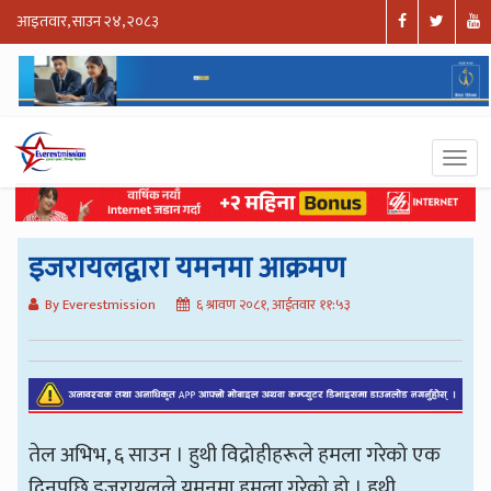
आइतवार, साउन २४, २०८३
इजरायलद्वारा यमनमा आक्रमण
By Everestmission
६ श्रावण २०८१, आईतवार ११:५३
तेल अभिभ, ६ साउन । हुथी विद्रोहीहरूले हमला गरेको एक
दिनपछि इजरायलले यमनमा हमला गरेको हो । हुथी