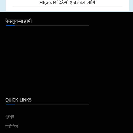
आइतबार दिउँसो १ बजेका लागि
फेसबुकमा हामी
QUICK LINKS
गृहपृष्ठ
हाम्रो टिम