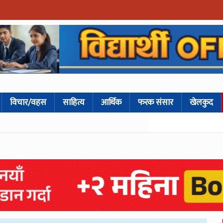
विचार/वहस
साहित्य
आर्थिक
फरक संसार
खेलकुद