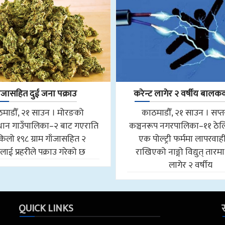
ाँजासहित दुई जना पक्राउ
करेन्ट लागेर २ वर्षीय बालकको
माडौँ, २१ साउन । मोरङको
काठमाडौँ, २१ साउन । सप्
ान गाउँपालिका–२ बाट गएराति
कञ्चनरूप नगरपालिका–११ ठेल
किलो १९८ ग्राम गाँजासहित २
एक पोल्ट्री फर्ममा लापरवाही
ाई प्रहरीले पक्राउ गरेको छ
राखिएको नाङ्गो विद्युत् तारमा
लागेर २ वर्षीय
QUICK LINKS
स