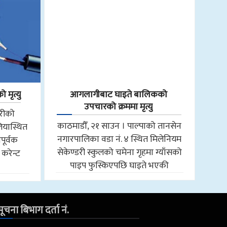
 मृत्यु
आगलागीबाट घाइते बालिकको
उपचारको क्रममा मृत्यु
तरीको
काठमाडौँ, २१ साउन । पाल्पाको तानसेन
ियास्थित
नगारपालिका वडा नं. ४ स्थित मिलेनियम
पूर्वक
सेकेण्डरी स्कुलको चमेना गृहमा ग्याँसको
 करेन्ट
पाइप फुस्किएपछि घाइते भएकी
ूचना बिभाग दर्ता नं.