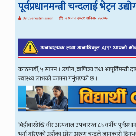
पूर्वप्रधानमन्त्री चन्दलाई भेट्न उद्
By Everestmission
५ श्रावण २०८१, शनिबार १७:०७
काठमाडौँ, ५ साउन । उद्योग, वाणिज्य तथा आपूर्तिमन्त्री दामोद
स्वास्थ्य लाभको कामना गर्नुभएको छ ।
बिहीबारदेखि वीर अस्पताल उपचाररत ८५ वर्षीय पूर्वप्रध
भर्ना गरिएको उहाँका छोरा अरुण चन्दले जानकारी दिनुभय