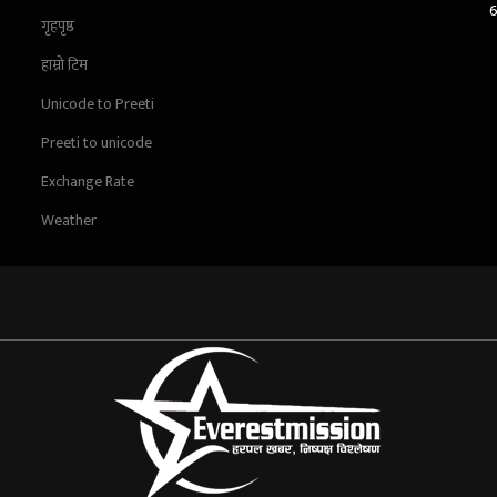
गृहपृष्ठ
हाम्रो टिम
Unicode to Preeti
Preeti to unicode
Exchange Rate
Weather