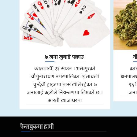
७ जना जुवाडे पक्राउ
ग
काठमाडौँ, २१ साउन । भक्तपुरको
काठ
चाँगुनारायण नगरपालिका–९ ताथली
धनपालथ
चुन्देवी हाइटमा तास खेलिरहेका ७
९६ 
जनालाई प्रहरीले नियन्त्रणमा लिएको छ ।
जनाल
आरती खाजाघरमा
फेसबुकमा हामी