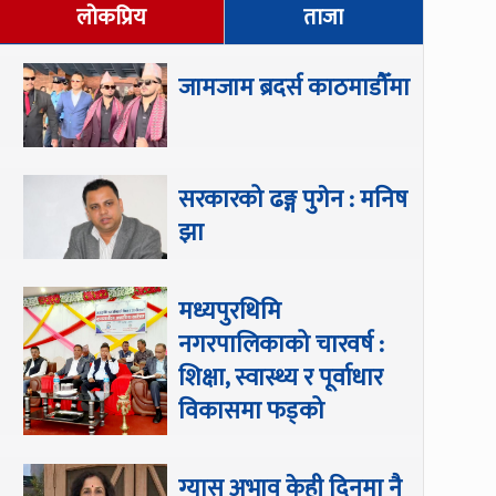
लोकप्रिय
ताजा
जामजाम ब्रदर्स काठमाडौँमा
सरकारको ढङ्ग पुगेन : मनिष
झा
मध्यपुरथिमि
नगरपालिकाको चारवर्ष :
शिक्षा, स्वास्थ्य र पूर्वाधार
विकासमा फड्को
ग्यास अभाव केही दिनमा नै