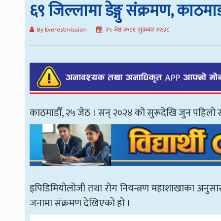
६९ जिल्लामा डेङ्गु संक्रमण, काठमा
By Everestmission
२५ जेष्ठ २०८१, शुक्रबार १२:३८
काठमाडौँ, २५ जेठ । सन् २०२४ को सुरूदेखि जुन पहिलो स
इपिडिमियोलोजी तथा रोग नियन्त्रण महाशाखाका अनुसार य
जनामा संक्रमण देखिएको हो ।