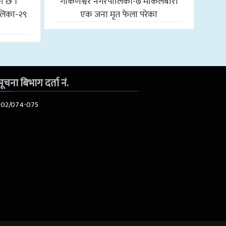
को छ ।
गोकर्णेश्वर नगरपालिका-७ माकलबारी
लिका-२९
एक जना मृत फेला परेका
ूचना बिभाग दर्ता नं.
602/074-075