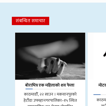
संबन्धित समाचार
बोराभित्र एक महिलाको शव फेला
मोट
काठमाडौँ, २२ साउन । मकवानपुरको
काठमा
हेटौंडा उपमहानगरपालिका–१५ स्थित