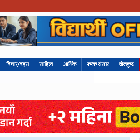
विचार/वहस
साहित्य
आर्थिक
फरक संसार
खेलकुद