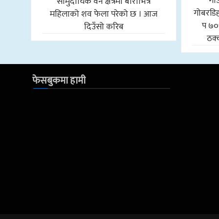
गा
सामुदायिक वन क्षेत्रमा बोराभित्र
गोबरडिहा
महिलाको शव फेला परेको छ । आज
प ७०
दिउँसो करिब
ठक्
फेसबुकमा हामी