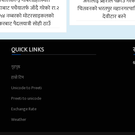
उँपालिका-३ गोबरडिहास्थित
जनालाई प्रहरीले पक्राउ गरे
बाट पचैयातर्फ जाँदै गरेको रा.२
चितवनको भरतपुर महानगरपा
५४ नम्बरको मोटरसाइकलको
देवीटार बस्ने
करबाट पैदलयात्री सोही ठाउँ
QUICK LINKS
स
गृहपृष्ठ
हाम्रो टिम
Unicode to Preeti
Preeti to unicode
Exchange Rate
Weather