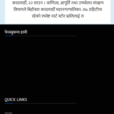
काठमाडौँ, २२ साउन । वाणिज्य, आपूर्ति तथा उपभोक्ता संरक्षण
विभागले बिहीबार काठमाडौँ महानगरपालिका–१७ ठहिटीमा
रहेको एभरेष्ट मार्ट स्टोर प्रालिलाई रु
फेसबुकमा हामी
QUICK LINKS
गृहपृष्ठ