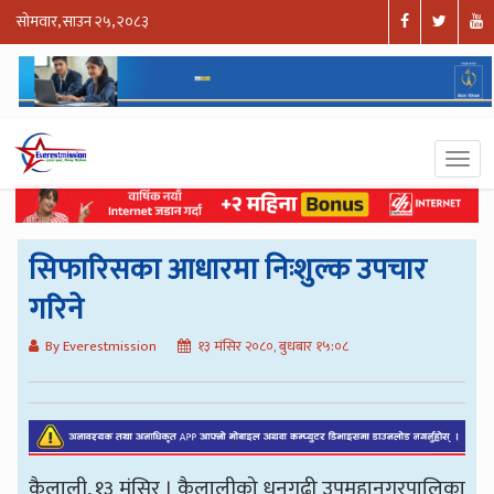
सोमवार, साउन २५, २०८३
सिफारिसका आधारमा निःशुल्क उपचार
गरिने
By Everestmission
१३ मंसिर २०८०, बुधबार १५:०८
कैलाली, १३ मंसिर । कैलालीको धनगढी उपमहानगरपालिका