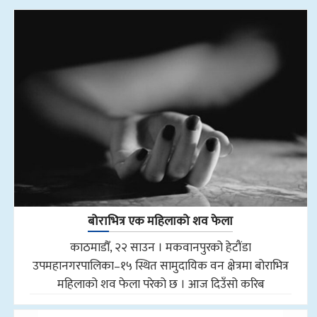
बोराभित्र एक महिलाको शव फेला
काठमाडौँ, २२ साउन । मकवानपुरको हेटौंडा
उपमहानगरपालिका–१५ स्थित सामुदायिक वन क्षेत्रमा बोराभित्र
महिलाको शव फेला परेको छ । आज दिउँसो करिब