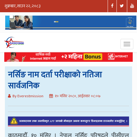
शुक्रबार, साउन २२, २०८३
नर्सिङ नाम दर्ता परीक्षाको नतिजा
सार्वजनिक
By Everestmission
१० मंसिर २०८०, आईतवार ०८:०७
काठमाडौँ, १० मंसिर । नेपाल नर्सिङ परिषद्ले पीसीएल