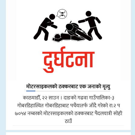
मोटरसाइकलको ठक्करबाट एक जनाको मृत्यु
काठमाडौँ, २२ साउन । दाङको गढवा गाउँपालिका-३
गोबरडिहास्थित गोबरडिहाबाट पचैयातर्फ जाँदै गरेको रा.२ प
७०५४ नम्बरको मोटरसाइकलको ठक्करबाट पैदलयात्री सोही
ठाउँ