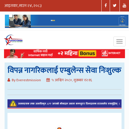
आइतवार, साउन २४, २०८३
विपन्न नागरिकलाई एम्बुलेन्स सेवा निःशुल्क
By Everestmission
५ आश्विन २०८०, शुक्रबार १२:१६