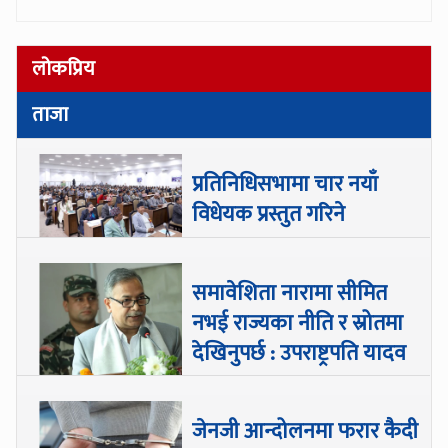
लोकप्रिय
ताजा
प्रतिनिधिसभामा चार नयाँ
विधेयक प्रस्तुत गरिने
समावेशिता नारामा सीमित
नभई राज्यका नीति र स्रोतमा
देखिनुपर्छ : उपराष्ट्रपति यादव
जेनजी आन्दोलनमा फरार कैदी