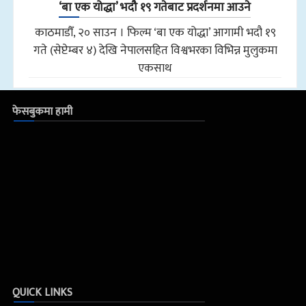
‘बा एक योद्धा’ भदौ १९ गतेबाट प्रदर्शनमा आउने
काठमाडौँ, २० साउन । फिल्म ‘बा एक योद्धा’ आगामी भदौ १९
गते (सेप्टेम्बर ४) देखि नेपालसहित विश्वभरका विभिन्न मुलुकमा
एकसाथ
फेसबुकमा हामी
QUICK LINKS