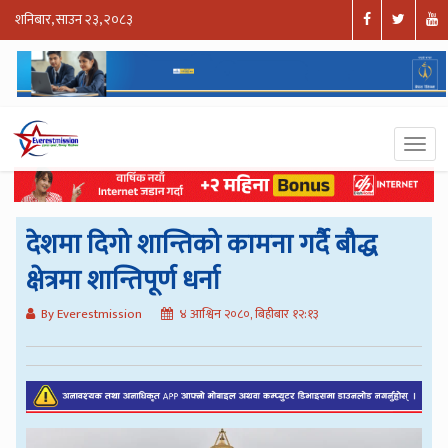
शनिबार, साउन २३, २०८३
देशमा दिगो शान्तिको कामना गर्दै बौद्ध
क्षेत्रमा शान्तिपूर्ण धर्ना
By Everestmission
४ आश्विन २०८०, बिहीबार १२:१३