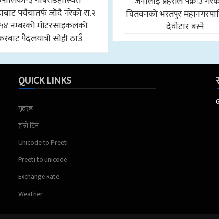
उँपालिका-३ गोबरडिहास्थित
जनालाई प्रहरीले पक्राउ गरे
बाट पचैयातर्फ जाँदै गरेको रा.२
चितवनको भरतपुर महानगरपा
५४ नम्बरको मोटरसाइकलको
देवीटार बस्ने
करबाट पैदलयात्री सोही ठाउँ
QUICK LINKS
स
गृहपृष्ठ
हाम्रो टिम
Unicode to Preeti
Preeti to unicode
Exchange Rate
Weather