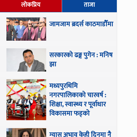
लोकप्रिय
ताजा
जामजाम ब्रदर्स काठमाडौँमा
सरकारको ढङ्ग पुगेन : मनिष
झा
मध्यपुरथिमि
नगरपालिकाको चारवर्ष :
शिक्षा, स्वास्थ्य र पूर्वाधार
विकासमा फड्को
ग्यास अभाव केही दिनमा नै