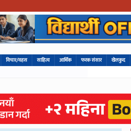
विचार/वहस
साहित्य
आर्थिक
फरक संसार
खेलकुद