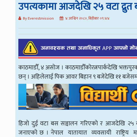
उपत्यकामा आजदेखि २५ वटा द्रुत 
By Everestmission
४ आश्विन २०८०, बिहीबार ०९:४४
काठमाडौँ, ४ असोज । काठमाडौँकोरत्नपार्कदेखि भक्तपुर
छन् । अहिलेलाई पिक आवर बिहान ९ बजेदेखि ११ बजेसम्म र
हिजो दुई वटा बस सञ्चालन गरिएको र आजदेखि २५ वट
जनाएको छ । नेपाल यातायात व्यवसायी राष्ट्रि