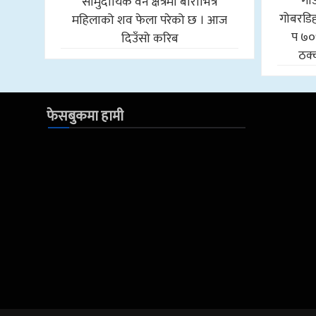
गा
सामुदायिक वन क्षेत्रमा बोराभित्र
गोबरडिहा
महिलाको शव फेला परेको छ । आज
प ७०
दिउँसो करिब
ठक्
फेसबुकमा हामी