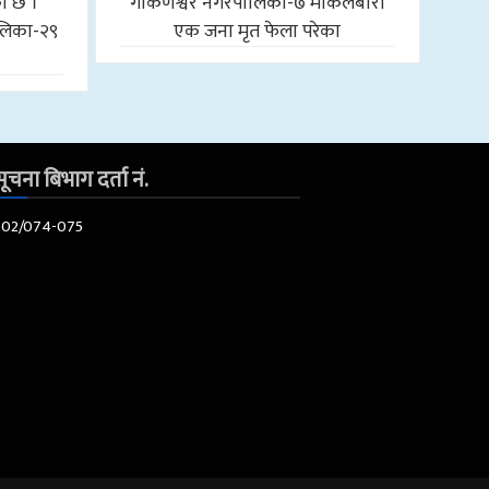
को छ ।
गोकर्णेश्वर नगरपालिका-७ माकलबारी
लिका-२९
एक जना मृत फेला परेका
ूचना बिभाग दर्ता नं.
602/074-075