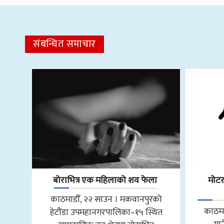
संबन्धित समाचार
बोराभित्र एक महिलाको शव फेला
मोट
काठमाडौँ, २२ साउन । मकवानपुरको
काठमा
हेटौंडा उपमहानगरपालिका–१५ स्थित