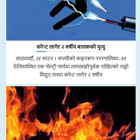
करेन्ट लागेर २ वर्षीय बालकको मृत्यु
काठमाडौँ, २१ साउन । सप्तरीको कञ्चनरूप नगरपालिका–११
ठेलियास्थित एक पोल्ट्री फर्ममा लापरवाहीपूर्वक राखिएको नाङ्गो
विद्युत् तारमा करेन्ट लागेर २ वर्षीय