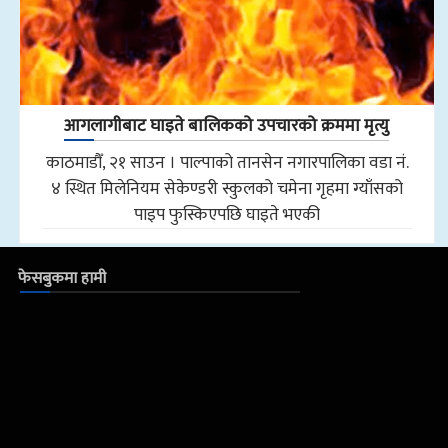
आगलागीबाट घाइते बालिकको उपचारको क्रममा मृत्यु
काठमाडौँ, २१ साउन । पाल्पाको तानसेन नगारपालिका वडा नं.
४ स्थित मिलेनियम सेकेण्डरी स्कुलको चमेना गृहमा ग्याँसको
पाइप फुस्किएपछि घाइते भएकी
फेसबुकमा हामी