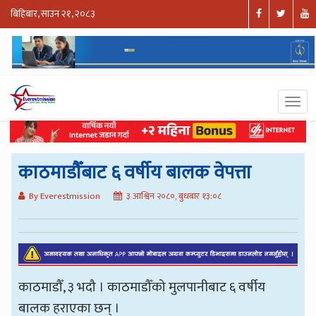
बिहिबार, साउन २१, २०८३
काठमाडौँबाट ६ वर्षीय बालक वेपत्ता
By Everestmission
३ आश्विन २०८०, बुधबार १३:०८
काठमाडौँ, ३ भदौ । काठमाडौँको मुलपानीबाट ६ वर्षीय
बालक हराएका छन् ।