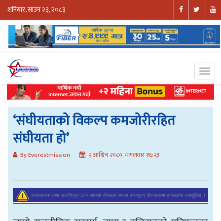
शनिबार, साउन २३, २०८३
‘संघीयताको विकल्प कमजोरीरहित
संघीयता हो’
By Everestmission
२ आश्विन २०८०, मंगलवार १६:२३