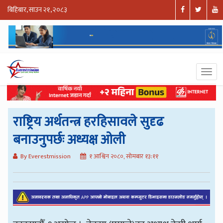
बिहिबार, साउन २१, २०८३
राष्ट्रिय अर्थतन्त्र हरहिसावले सुदृढ
बनाउनुपर्छः अध्यक्ष ओली
By Everestmission
१ आश्विन २०८०, सोमबार १३:११