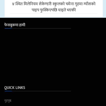
४ स्थित मिलेनियम सेकेण्डरी स्कुलको चमेना गृहमा ग्याँसको
पाइप फुस्किएपछि घाइते भएकी
फेसबुकमा हामी
QUICK LINKS
गृहपृष्ठ