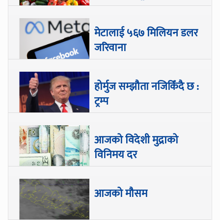
मेटालाई ५६७ मिलियन डलर
जरिवाना
होर्मुज सम्झौता नजिकिँदै छ :
ट्रम्प
आजको विदेशी मुद्राको
विनिमय दर
आजको मौसम