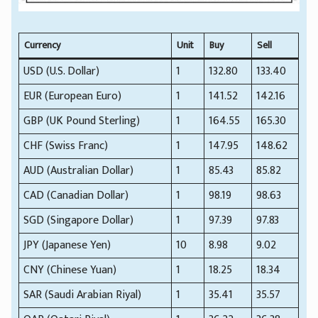
Currency
Unit
Buy
Sell
USD (U.S. Dollar)
1
132.80
133.40
EUR (European Euro)
1
141.52
142.16
GBP (UK Pound Sterling)
1
164.55
165.30
CHF (Swiss Franc)
1
147.95
148.62
AUD (Australian Dollar)
1
85.43
85.82
CAD (Canadian Dollar)
1
98.19
98.63
SGD (Singapore Dollar)
1
97.39
97.83
JPY (Japanese Yen)
10
8.98
9.02
CNY (Chinese Yuan)
1
18.25
18.34
SAR (Saudi Arabian Riyal)
1
35.41
35.57