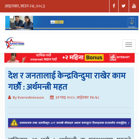
आइतवार, साउन २४, २०८३
देश र जनतालाई केन्द्रविन्दुमा राखेर काम
गर्छौ : अर्थमन्त्री महत
By Everestmission
३१ भाद्र २०८०, आईतवार १४:४८