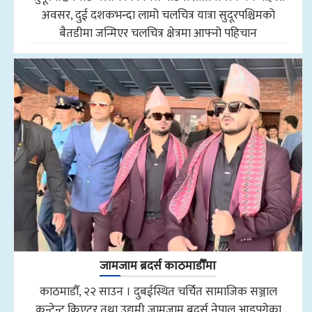
अवसर, दुई दशकभन्दा लामो चलचित्र यात्रा सुदूरपश्चिमको
बैतडीमा जन्मिएर चलचित्र क्षेत्रमा आफ्नो पहिचान
जामजाम ब्रदर्स काठमाडौँमा
काठमाडौँ, २२ साउन । दुबईस्थित चर्चित सामाजिक सञ्जाल
कन्टेन्ट क्रिएटर तथा उद्यमी जामजाम ब्रदर्स नेपाल आइपुगेका