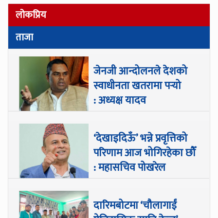
लोकप्रिय
ताजा
जेनजी आन्दोलनले देशको
स्वाधीनता खतरामा पर्‍यो
: अध्यक्ष यादव
‘देखाइदिऊँ’ भन्ने प्रवृत्तिको
परिणाम आज भोगिरहेका छौँ
: महासचिव पोखरेल
दारिमबोटमा ‘चौलागाईं