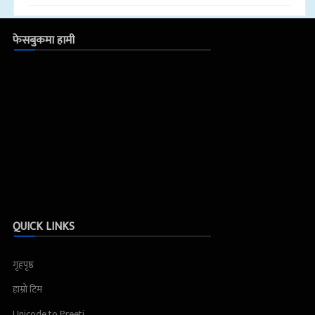
फेसबुकमा हामी
QUICK LINKS
गृहपृष्ठ
हाम्रो टिम
Unicode to Preeti