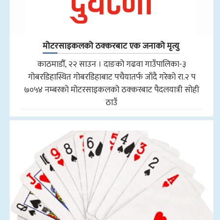
मोटरसाइकलको ठक्करबाट एक जनाको मृत्यु
काठमाडौँ, २२ साउन । दाङको गढवा गाउँपालिका-३
गोबरडिहास्थित गोबरडिहाबाट पचैयातर्फ जाँदै गरेको रा.२ प
७०५४ नम्बरको मोटरसाइकलको ठक्करबाट पैदलयात्री सोही
ठाउँ