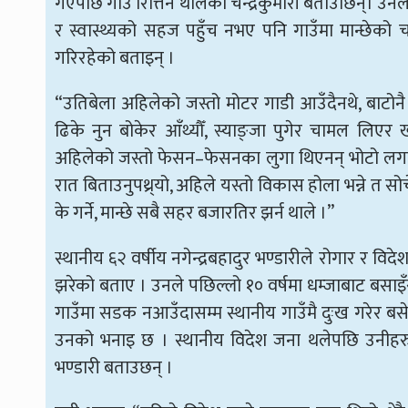
गएपछि गाउँ रित्तिन थालेको चन्द्रकुमारी बताउछिन्। उनल
र स्वास्थ्यको सहज पहुँच नभए पनि गाउँमा मान्छेको
गरिरहेको बताइन् ।
“उतिबेला अहिलेको जस्तो मोटर गाडी आउँदैनथे, बाटो
ढिके नुन बोकेर आँथ्यौँ, स्याङ्जा पुगेर चामल लिएर खा
अहिलेको जस्तो फेसन–फेसनका लुगा थिएनन् भोटो लगाउँथ
रात बिताउनुपथ्र्यो, अहिले यस्तो विकास होला भन्ने त स
के गर्ने, मान्छे सबै सहर बजारतिर झर्न थाले ।”
स्थानीय ६२ वर्षीय नगेन्द्रबहादुर भण्डारीले रोगार र व
झरेको बताए । उनले पछिल्लो १० वर्षमा धम्जाबाट बसाइँ
गाउँमा सडक नआउँदासम्म स्थानीय गाउँमै दुःख गरेर ब
उनको भनाइ छ । स्थानीय विदेश जना थलेपछि उनीहरुमा
भण्डारी बताउछन् ।