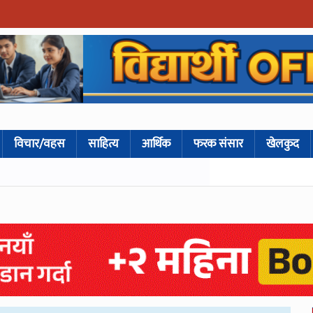
विचार/वहस
साहित्य
आर्थिक
फरक संसार
खेलकुद
काठमाडौँका यी क्षेत्रमा दुई दिन बत्ती जाने