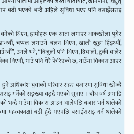
े आफ्नो पालामा अहिलेको जस्तो यातायात, खानेपानी, विद्युत्
 चाप बढी भएको भन्दै अहिले सुविधा भएर पनि बसाइँसराइ
नै बनेको थिएन, हामीहरु एक साता लगाएर थाकखोला पुगेर
न्थ्यौँ, चप्पल लगाउने चलन थिएन, खाली खुट्टा हिँड्थ्यौँ,
्यौँ”, उनले भने, “बिजुली पनि थिएन, दियालो, टुकी बालेर
ोचेका थिएनौँ, गाउँ पनि धेरै फेरिएको छ, गाउँमा विकास आएर
िदेश हुने अधिकांश युवाको परिवार सहर बजारमा सुविधा खोज्दै
सराइ गर्नेको सङ्ख्या बढ्दै गएको सुनाए । चौध वर्ष अगाडि
सेको भन्दै गाउँमा विकास आउन थालेपछि बजार भर्न थालेको
 महत्वकाक्षां बढी हुँदै गएपछि बसाइँसराइ गर्न थालेको