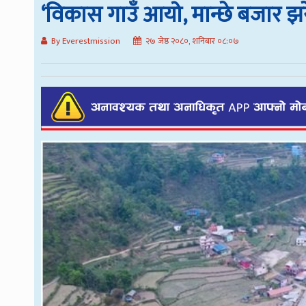
‘विकास गाउँ आयो, मान्छे बजार झर
By Everestmission
२७ जेष्ठ २०८०, शनिबार ०८:०७