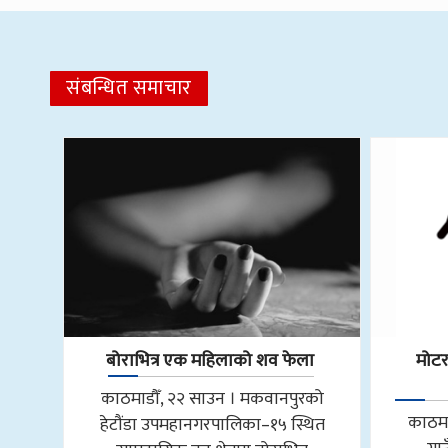
संबन्धित समाचार
बोराभित्र एक महिलाको शव फेला
मोट
काठमाडौँ, २२ साउन । मकवानपुरको
काठमा
हेटौंडा उपमहानगरपालिका–१५ स्थित