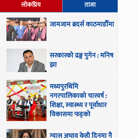
लोकप्रिय
ताजा
जामजाम ब्रदर्स काठमाडौँमा
सरकारको ढङ्ग पुगेन : मनिष
झा
मध्यपुरथिमि
नगरपालिकाको चारवर्ष :
शिक्षा, स्वास्थ्य र पूर्वाधार
विकासमा फड्को
ग्यास अभाव केही दिनमा नै