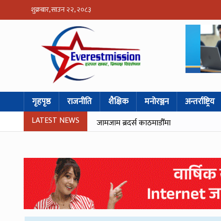
शुक्रबार, साउन २२, २०८३
गृहपृष्ठ
राजनीति
शैक्षिक
मनोरञ्जन
अन्तर्राष्ट्रिय
LATEST NEWS
जामजाम ब्रदर्स काठमाडौँमा