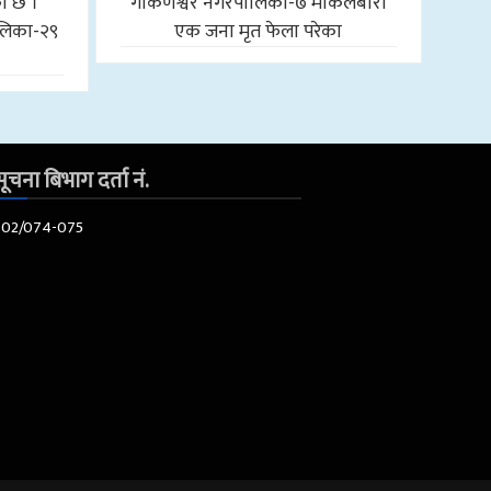
को छ ।
गोकर्णेश्वर नगरपालिका-७ माकलबारी
लिका-२९
एक जना मृत फेला परेका
ूचना बिभाग दर्ता नं.
602/074-075