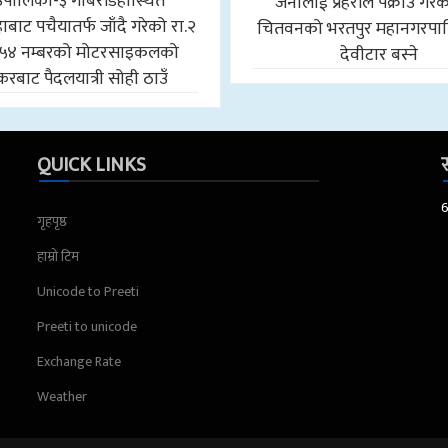
उँपालिका-३ गोबरडिहास्थित
जनालाई प्रहरीले पक्राउ गरे
बाट पचैयातर्फ जाँदै गरेको रा.२
चितवनको भरतपुर महानगरपा
५४ नम्बरको मोटरसाइकलको
देवीटार बस्ने
करबाट पैदलयात्री सोही ठाउँ
QUICK LINKS
स
गृहपृष्ठ
हाम्रो टिम
Unicode to Preeti
Preeti to unicode
Exchange Rate
Weather