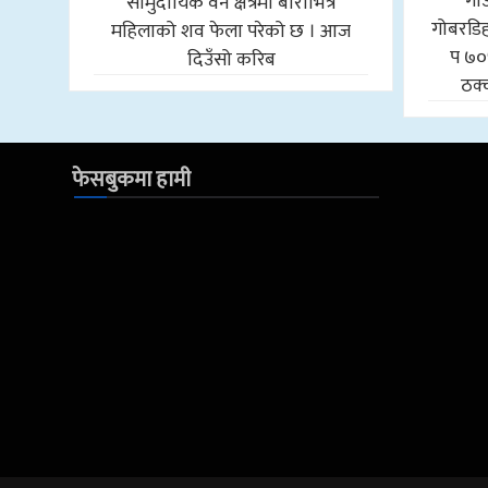
गा
सामुदायिक वन क्षेत्रमा बोराभित्र
गोबरडिहा
महिलाको शव फेला परेको छ । आज
प ७०
दिउँसो करिब
ठक्
फेसबुकमा हामी