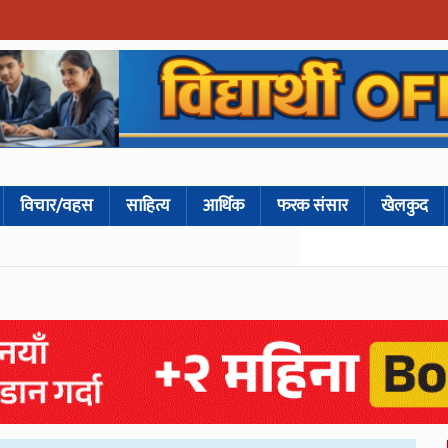
विचार/वहस
साहित्य
आर्थिक
फरक संसार
खेलकुद